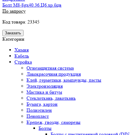
Болт М8-8gх40.36.Ц6.хр.бцв
По запросу
Код товара: 23345
Заказать
Категории
Химия
Кабель
Стройка
Огнезащитная система
Лакокрасочная продукция
Клей, герметики, компаунды, пасты
Электроизоляция
Мастика и битум
Стеклоткань, лакоткань
Бумага, картон
Полиэтилен
Пенопласт
Крепеж, гвозди, саморезы
Болты
Болты с шестигранной головкой (DIN