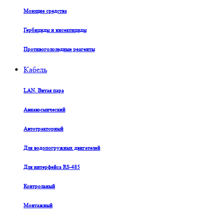
Моющие средства
Гербициды и инсектициды
Противогололедные реагенты
Кабель
LAN. Витая пара
Авиакосмический
Автотракторный
Для водопогружных двигателей
Для интерфейса RS-485
Контрольный
Монтажный