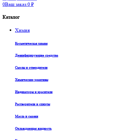
0
Ваш заказ:
0
₽
Каталог
Химия
Косметическая химия
Дезинфицирующие средства
Смолы и отвердители
Химические реактивы
Индикаторы и красители
Растворители и спирты
Масла и смазки
Охлаждающая жидкость