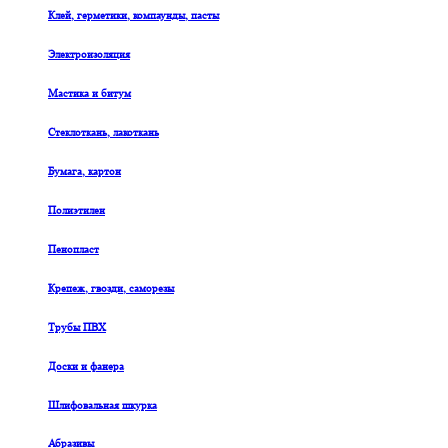
Клей, герметики, компаунды, пасты
Электроизоляция
Мастика и битум
Стеклоткань, лакоткань
Бумага, картон
Полиэтилен
Пенопласт
Крепеж, гвозди, саморезы
Трубы ПВХ
Доски и фанера
Шлифовальная шкурка
Абразивы