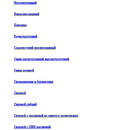
Нагревательный
Неизолированный
Плетенка
Радиочастотный
Самонесущий изолированный
Связи магистральный высокочастотный
Связи полевой
Сигнализации и блокировки
Силовой
Силовой гибкий
Силовой с изоляцией из сшитого полиэтилена
Силовой с ПВХ изоляцией