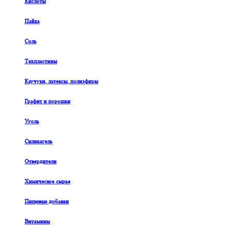
Кислоты
Пайка
Соль
Техпластины
Каучуки, латексы, полиэфиры
Графит и порошки
Уголь
Силикагель
Отвердители
Химическое сырье
Пищевые добавки
Витамины