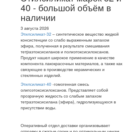
40 - большой объём в
наличии
3 августа 2026
Этилсиликат-32
– синтетическое вещество жидкой
консистенции со слабо выраженным запахом
эфира, полученная в результате смешивания
тетpаэтоксисиланов и полиэтоксисилоксанов.
Продукт нашел широкое применение в качестве
компонента лакокрасочных материалов, а также как
связующее в производстве керамических и
стеклянных изделий.
Этилсиликат-40
-гомогенная смесь
олигоэтоксисилоксанов. Представляет собой
прозрачную жидкость со слабым запахом
тетраэтоксисилана (эфира), гидролизующуюся в
присутствии воды.
Оперативный отдел доставки организовывает
отправку в сжатые сроки и по оптимальным ценам.