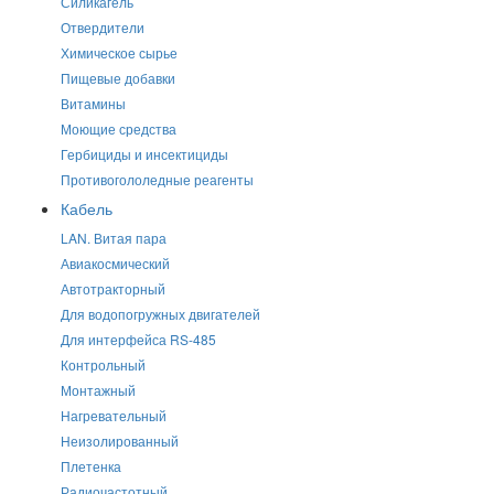
Силикагель
Отвердители
Химическое сырье
Пищевые добавки
Витамины
Моющие средства
Гербициды и инсектициды
Противогололедные реагенты
Кабель
LAN. Витая пара
Авиакосмический
Автотракторный
Для водопогружных двигателей
Для интерфейса RS-485
Контрольный
Монтажный
Нагревательный
Неизолированный
Плетенка
Радиочастотный