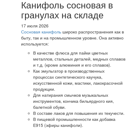
Канифоль сосновая в
гранулах на складе
17 июля 2026
Сосновая канифоль
широко распространения как в
быту, так и на промышленном уровне. Она активно
используется:
В качестве флюса для пайки цветных
металлов, стальных деталей, медных сплавов
и т.д. (кроме алюминия и его сплавов).
Как эмульгатор в производственных
процессах синтетического каучука,
искусственной кожи, мастики, лакокрасочной
продукции.
Для натирания смычков музыкальных
инструментов, кончика бильярдного кия,
балетной обуви.
В составе лаков для повышения их текучести.
В пищевой промышленности как добавка
Е915 (эфиры канифоли).