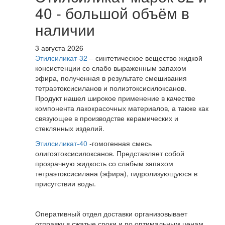
40 - большой объём в
наличии
3 августа 2026
Этилсиликат-32
– синтетическое вещество жидкой
консистенции со слабо выраженным запахом
эфира, полученная в результате смешивания
тетpаэтоксисиланов и полиэтоксисилоксанов.
Продукт нашел широкое применение в качестве
компонента лакокрасочных материалов, а также как
связующее в производстве керамических и
стеклянных изделий.
Этилсиликат-40
-гомогенная смесь
олигоэтоксисилоксанов. Представляет собой
прозрачную жидкость со слабым запахом
тетраэтоксисилана (эфира), гидролизующуюся в
присутствии воды.
Оперативный отдел доставки организовывает
отправку в сжатые сроки и по оптимальным ценам.