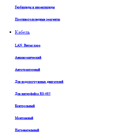
Гербициды и инсектициды
Противогололедные реагенты
Кабель
LAN. Витая пара
Авиакосмический
Автотракторный
Для водопогружных двигателей
Для интерфейса RS-485
Контрольный
Монтажный
Нагревательный