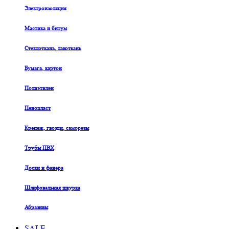
Электроизоляция
Мастика и битум
Стеклоткань, лакоткань
Бумага, картон
Полиэтилен
Пенопласт
Крепеж, гвозди, саморезы
Трубы ПВХ
Доски и фанера
Шлифовальная шкурка
Абразивы
SALE