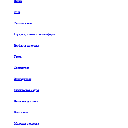
Пайка
Соль
Техпластины
Каучуки, латексы, полиэфиры
Графит и порошки
Уголь
Силикагель
Отвердители
Химическое сырье
Пищевые добавки
Витамины
Моющие средства