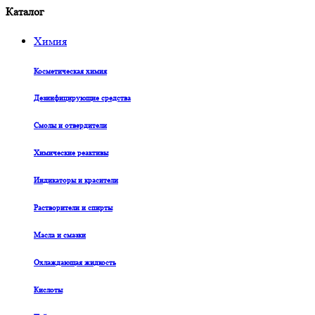
Каталог
Химия
Косметическая химия
Дезинфицирующие средства
Смолы и отвердители
Химические реактивы
Индикаторы и красители
Растворители и спирты
Масла и смазки
Охлаждающая жидкость
Кислоты