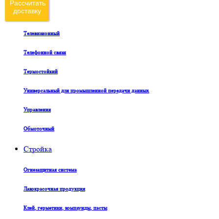
Рассчитать
доставку
Судовой
Телевизионный
Телефонной связи
Термостойкий
Универсальный для промышленной передачи данных
Управления
Обмоточный
Стройка
Огнезащитная система
Лакокрасочная продукция
Клей, герметики, компаунды, пасты