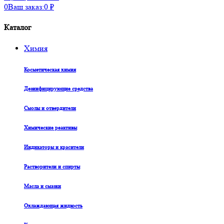
0
Ваш заказ:
0
₽
Каталог
Химия
Косметическая химия
Дезинфицирующие средства
Смолы и отвердители
Химические реактивы
Индикаторы и красители
Растворители и спирты
Масла и смазки
Охлаждающая жидкость