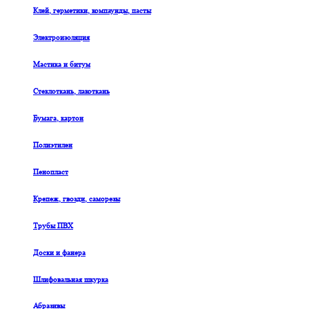
Клей, герметики, компаунды, пасты
Электроизоляция
Мастика и битум
Стеклоткань, лакоткань
Бумага, картон
Полиэтилен
Пенопласт
Крепеж, гвозди, саморезы
Трубы ПВХ
Доски и фанера
Шлифовальная шкурка
Абразивы