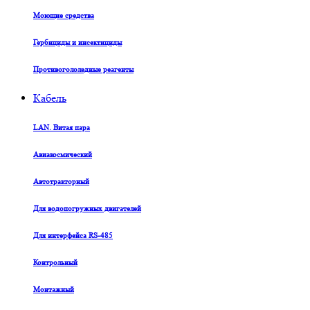
Моющие средства
Гербициды и инсектициды
Противогололедные реагенты
Кабель
LAN. Витая пара
Авиакосмический
Автотракторный
Для водопогружных двигателей
Для интерфейса RS-485
Контрольный
Монтажный