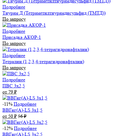
Подробнее
Тиурам Д (Тетраметилтиурамдисульфид (ТМТД))
По запросу
Подробнее
Присадка АКОР-1
По запросу
Подробнее
Тетралин (1,2,3,4-тетрагидронафталин)
По запросу
Подробнее
ПВС 3х2,5
от 79
₽
-11%
Подробнее
ВВГнг(А)-LS 3х1,5
от 50
₽
56
₽
-12%
Подробнее
ВВГнг(А)-LS 3х2,5