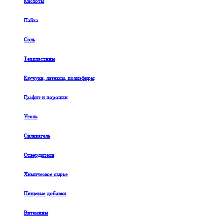
Кислоты
Пайка
Соль
Техпластины
Каучуки, латексы, полиэфиры
Графит и порошки
Уголь
Силикагель
Отвердители
Химическое сырье
Пищевые добавки
Витамины