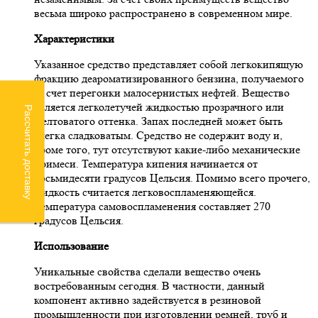
весьма широко распространено в современном мире.
Характеристики
Указанное средство представляет собой легкокипящую
фракцию деароматизированного бензина, получаемого
за счет перегонки малосернистых нефтей. Вещество
является легколетучей жидкостью прозрачного или
Рассчитать доставку
желтоватого оттенка. Запах последней может быть
слегка сладковатым. Средство не содержит воду и,
кроме того, тут отсутствуют какие-либо механические
примеси. Температура кипения начинается от
восьмидесяти градусов Цельсия. Помимо всего прочего,
жидкость считается легковоспламеняющейся.
Температура самовоспламенения составляет 270
градусов Цельсия.
Использование
Уникальные свойства сделали вещество очень
востребованным сегодня. В частности, данный
компонент активно задействуется в резиновой
промышленности при изготовлении ремней, труб и