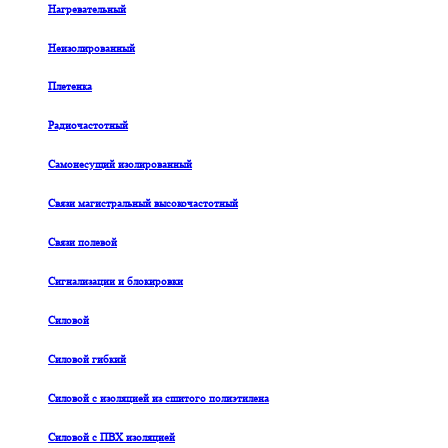
Нагревательный
Неизолированный
Плетенка
Радиочастотный
Самонесущий изолированный
Связи магистральный высокочастотный
Связи полевой
Сигнализации и блокировки
Силовой
Силовой гибкий
Силовой с изоляцией из сшитого полиэтилена
Силовой с ПВХ изоляцией