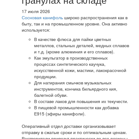
17 июля 2026
Сосновая канифоль
широко распространения как в
быту, так и на промышленном уровне. Она активно
используется:
В качестве флюса для пайки цветных
металлов, стальных деталей, медных сплавов
и т.д. (кроме алюминия и его сплавов).
Как эмульгатор в производственных
процессах синтетического каучука,
искусственной кожи, мастики, лакокрасочной
продукции.
Для натирания смычков музыкальных
инструментов, кончика бильярдного кия,
балетной обуви.
В составе лаков для повышения их текучести.
В пищевой промышленности как добавка
Е915 (эфиры канифоли).
Оперативный отдел доставки организовывает
отправку в сжатые сроки и по оптимальным ценам.
Растворители привезут практически во все регионы