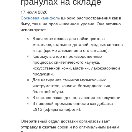
гранулах на складе
17 июля 2026
Сосновая канифоль
широко распространения как в
быту, так и на промышленном уровне. Она активно
используется:
В качестве флюса для пайки цветных
металлов, стальных деталей, медных сплавов
и т.д. (кроме алюминия и его сплавов).
Как эмульгатор в производственных
процессах синтетического каучука,
искусственной кожи, мастики, лакокрасочной
продукции.
Для натирания смычков музыкальных
инструментов, кончика бильярдного кия,
балетной обуви.
В составе лаков для повышения их текучести.
В пищевой промышленности как добавка
Е915 (эфиры канифоли).
Оперативный отдел доставки организовывает
отправку в сжатые сроки и по оптимальным ценам.