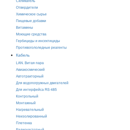
Силикагель
Отвердители
Химическое сырье
Пищевые добавки
Витамины
Моющие средства
Гербициды и инсектициды
Противогололедные реагенты
Кабель
LAN. Витая пара
Авиакосмический
Автотракторный
Для водопогружных двигателей
Для интерфейса RS-485
Контрольный
Монтажный
Нагревательный
Неизолированный
Плетенка
Радиочастотный