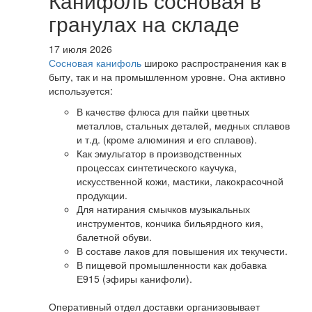
Канифоль сосновая в
гранулах на складе
17 июля 2026
Сосновая канифоль
широко распространения как в
быту, так и на промышленном уровне. Она активно
используется:
В качестве флюса для пайки цветных
металлов, стальных деталей, медных сплавов
и т.д. (кроме алюминия и его сплавов).
Как эмульгатор в производственных
процессах синтетического каучука,
искусственной кожи, мастики, лакокрасочной
продукции.
Для натирания смычков музыкальных
инструментов, кончика бильярдного кия,
балетной обуви.
В составе лаков для повышения их текучести.
В пищевой промышленности как добавка
Е915 (эфиры канифоли).
Оперативный отдел доставки организовывает