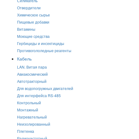
Силикагель
Отвердители
Химическое сырье
Пищевые добавки
Витамины
Моющие средства
Гербициды и инсектициды
Противогололедные реагенты
Кабель
LAN. Витая пара
Авиакосмический
Автотракторный
Для водопогружных двигателей
Для интерфейса RS-485
Контрольный
Монтажный
Нагревательный
Неизолированный
Плетенка
Радиочастотный