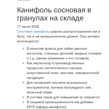
Канифоль сосновая в
гранулах на складе
17 июля 2026
Сосновая канифоль
широко распространения как в
быту, так и на промышленном уровне. Она активно
используется:
В качестве флюса для пайки цветных
металлов, стальных деталей, медных сплавов
и т.д. (кроме алюминия и его сплавов).
Как эмульгатор в производственных
процессах синтетического каучука,
искусственной кожи, мастики, лакокрасочной
продукции.
Для натирания смычков музыкальных
инструментов, кончика бильярдного кия,
балетной обуви.
В составе лаков для повышения их текучести.
В пищевой промышленности как добавка
Е915 (эфиры канифоли).