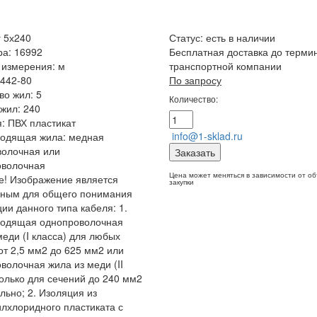
 5х240
Статус:
есть в наличии
ра: 16992
Бесплатная доставка до терми
 измерения: м
транспортной компании
442-80
По запросу
во жил: 5
Количество:
жил: 240
: ПВХ пластикат
info@1-sklad.ru
водящая жила: медная
волочная или
Заказать
оволочная
Цена может меняться в зависимости от о
! Изображение является
закупки
чным для общего понимания
ции данного типа кабеля: 1.
водящая однопроволочная
меди (I класса) для любых
от 2,5 мм2 до 625 мм2 или
волочная жила из меди (II
только для сечений до 240 мм2
льно; 2. Изоляция из
лхлоридного пластиката с