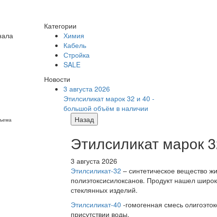
Категории
нала
Химия
Кабель
Стройка
SALE
Новости
3 августа 2026
Этилсиликат марок 32 и 40 -
большой объём в наличии
Назад
бъема
Этилсиликат марок 3
3 августа 2026
Этилсиликат-32
– синтетическое вещество жи
полиэтоксисилоксанов. Продукт нашел широк
стеклянных изделий.
Этилсиликат-40
-гомогенная смесь олигоэток
присутствии воды.