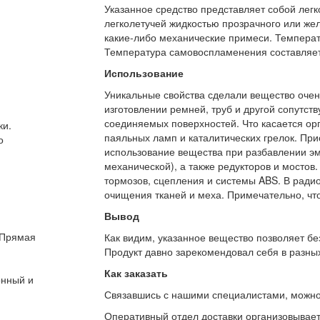
Указанное средство представляет собой лег
легколетучей жидкостью прозрачного или желт
какие-либо механические примеси. Температ
Температура самовоспламенения составляет
Использование
Уникальные свойства сделали вещество очен
изготовлении ремней, труб и другой сопутс
соединяемых поверхностей. Что касается орг
ки.
паяльных ламп и каталитических грелок. При
о
использование вещества при разбавлении эма
механической), а также редукторов и мостов
тормозов, сцепления и системы ABS. В ради
очищения тканей и меха. Примечательно, что
Вывод
 Прямая
Как видим, указанное вещество позволяет бе
Продукт давно зарекомендовал себя в разных
Как заказать
онный и
Связавшись с нашими специалистами, можно л
Оперативный отдел доставки организовывает 