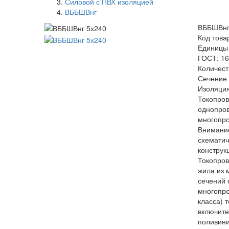
Силовой с ПВХ изоляцией
ВББШВнг
ВББШВнг
Код това
Единицы
ГОСТ: 16
Количест
Сечение 
Изоляция
Токопро
однопро
многопр
Внимание
схемати
конструк
Токопро
жила из 
сечений 
многопро
класса) 
включите
поливини