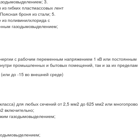
азодымовыделением; 3.
 из гибких пластмассовых лент
 Поясная броня из стали; 5.
 из поливинилхлорида с
нным газодымовыделением;
энергии с рабочим переменным напряжением 1 кВ или постоянным
внутри промышленных и бытовых помещений, так и за их пределам
 (или до -15 во внешней среде)
 класса) для любых сечений от 2,5 мм2 до 625 мм2 или многопров
м2 включительно;
изким газодымовыделением;
азодымовыделением;