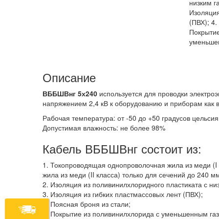
низким г
Изоляция
(ПВХ); 4.
Покрытие
уменьше
Описание
ВББШВнг 5х240
используется для проводки электро
напряжением 2,4 кВ к оборудованию и приборам как 
Рабочая температура: от -50 до +50 градусов цельсия
Допустимая влажность: не более 98%
Кабель ВББШВнг состоит из:
1. Токопроводящая однопроволочная жила из меди (I
жила из меди (II класса) только для сечений до 240 м
2. Изоляция из поливинилхлоридного пластиката с н
3. Изоляция из гибких пластмассовых лент (ПВХ);
4. Поясная броня из стали;
5. Покрытие из поливинилхлорида с уменьшенным г