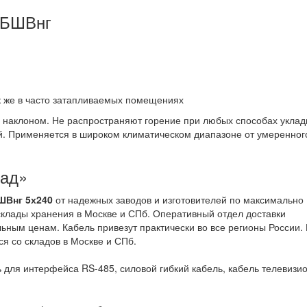
ББШВнг
ак же в часто затапливаемых помещениях
д наклоном. Не распространяют горение при любых способах уклад
й. Применяется в широком климатическом диапазоне от умеренног
лад»
Внг 5х240
от надежных заводов и изготовителей по максимально
клады хранения в Москве и СПб. Оперативный отдел доставки
льным ценам. Кабель привезут практически во все регионы России.
ся со складов в Москве и СПб.
 для интерфейса RS-485, силовой гибкий кабель, кабель телевизи