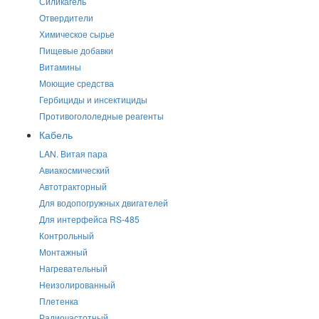
Силикагель
Отвердители
Химическое сырье
Пищевые добавки
Витамины
Моющие средства
Гербициды и инсектициды
Противогололедные реагенты
Кабель
LAN. Витая пара
Авиакосмический
Автотракторный
Для водопогружных двигателей
Для интерфейса RS-485
Контрольный
Монтажный
Нагревательный
Неизолированный
Плетенка
Радиочастотный