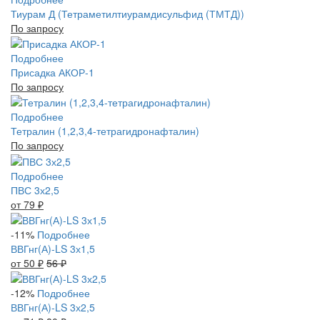
Тиурам Д (Тетраметилтиурамдисульфид (ТМТД))
По запросу
Подробнее
Присадка АКОР-1
По запросу
Подробнее
Тетралин (1,2,3,4-тетрагидронафталин)
По запросу
Подробнее
ПВС 3х2,5
от 79
₽
-11%
Подробнее
ВВГнг(А)-LS 3х1,5
от 50
₽
56
₽
-12%
Подробнее
ВВГнг(А)-LS 3х2,5