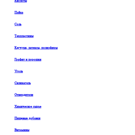
Кислоты
Пайка
Соль
Техпластины
Каучуки, латексы, полиэфиры
Графит и порошки
Уголь
Силикагель
Отвердители
Химическое сырье
Пищевые добавки
Витамины