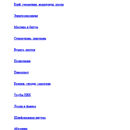
Клей, герметики, компаунды, пасты
Электроизоляция
Мастика и битум
Стеклоткань, лакоткань
Бумага, картон
Полиэтилен
Пенопласт
Крепеж, гвозди, саморезы
Трубы ПВХ
Доски и фанера
Шлифовальная шкурка
Абразивы