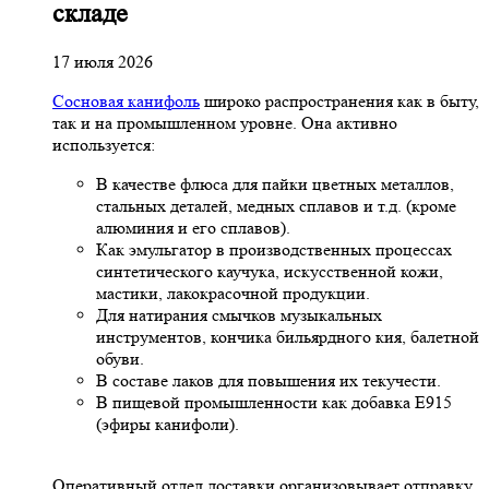
складе
17 июля 2026
Сосновая канифоль
широко распространения как в быту,
так и на промышленном уровне. Она активно
используется:
В качестве флюса для пайки цветных металлов,
стальных деталей, медных сплавов и т.д. (кроме
алюминия и его сплавов).
Как эмульгатор в производственных процессах
синтетического каучука, искусственной кожи,
мастики, лакокрасочной продукции.
Для натирания смычков музыкальных
инструментов, кончика бильярдного кия, балетной
обуви.
В составе лаков для повышения их текучести.
В пищевой промышленности как добавка Е915
(эфиры канифоли).
Оперативный отдел доставки организовывает отправку