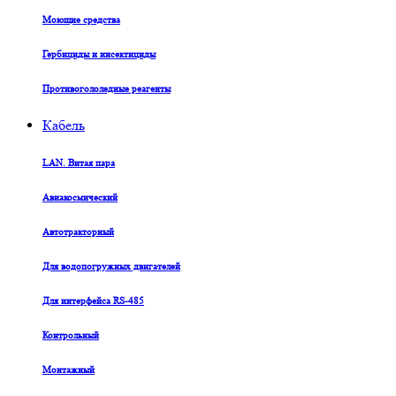
Моющие средства
Гербициды и инсектициды
Противогололедные реагенты
Кабель
LAN. Витая пара
Авиакосмический
Автотракторный
Для водопогружных двигателей
Для интерфейса RS-485
Контрольный
Монтажный