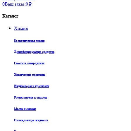
0
Ваш заказ:
0
₽
Каталог
Химия
Косметическая химия
Дезинфицирующие средства
Смолы и отвердители
Химические реактивы
Индикаторы и красители
Растворители и спирты
Масла и смазки
Охлаждающая жидкость