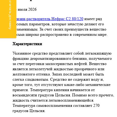
Рассчитать доставку
24 июля 2026
Бензин-растворитель Нефрас С2 80/120
имеет ряд
весомых параметров, которые зачастую делают его
незаменимым. За счет своих преимуществ вещество
весьма широко распространено в современном мире.
Характеристики
Указанное средство представляет собой легкокипящую
фракцию деароматизированного бензина, получаемого
за счет перегонки малосернистых нефтей. Вещество
является легколетучей жидкостью прозрачного или
желтоватого оттенка. Запах последней может быть
слегка сладковатым. Средство не содержит воду и,
кроме того, тут отсутствуют какие-либо механические
примеси. Температура кипения начинается от
восьмидесяти градусов Цельсия. Помимо всего прочего,
жидкость считается легковоспламеняющейся.
Температура самовоспламенения составляет 270
градусов Цельсия.