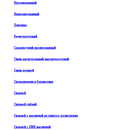
Нагревательный
Неизолированный
Плетенка
Радиочастотный
Самонесущий изолированный
Связи магистральный высокочастотный
Связи полевой
Сигнализации и блокировки
Силовой
Силовой гибкий
Силовой с изоляцией из сшитого полиэтилена
Силовой с ПВХ изоляцией