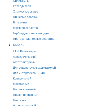
Силикагель
Отвердители
Химическое сырье
Пищевые добавки
Витамины
Моющие средства
Гербициды и инсектициды
Противогололедные реагенты
Кабель
LAN. Витая пара
Авиакосмический
Автотракторный
Для водопогружных двигателей
Для интерфейса RS-485
Контрольный
Монтажный
Нагревательный
Неизолированный
Плетенка
Радиочастотный