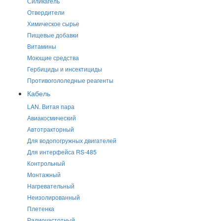
Силикагель
Отвердители
Химическое сырье
Пищевые добавки
Витамины
Моющие средства
Гербициды и инсектициды
Противогололедные реагенты
Кабель
LAN. Витая пара
Авиакосмический
Автотракторный
Для водопогружных двигателей
Для интерфейса RS-485
Контрольный
Монтажный
Нагревательный
Неизолированный
Плетенка
Радиочастотный