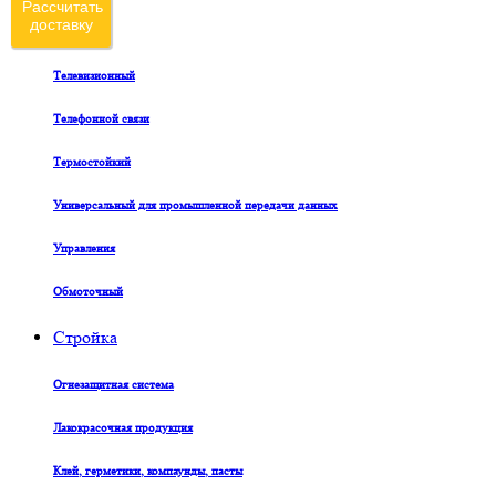
Рассчитать
доставку
Судовой
Телевизионный
Телефонной связи
Термостойкий
Универсальный для промышленной передачи данных
Управления
Обмоточный
Стройка
Огнезащитная система
Лакокрасочная продукция
Клей, герметики, компаунды, пасты