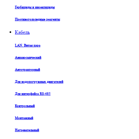
Гербициды и инсектициды
Противогололедные реагенты
Кабель
LAN. Витая пара
Авиакосмический
Автотракторный
Для водопогружных двигателей
Для интерфейса RS-485
Контрольный
Монтажный
Нагревательный