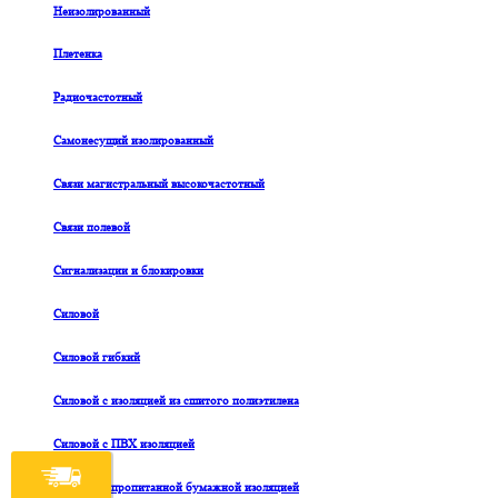
Неизолированный
Плетенка
Радиочастотный
Самонесущий изолированный
Связи магистральный высокочастотный
Связи полевой
Сигнализации и блокировки
Силовой
Силовой гибкий
Силовой с изоляцией из сшитого полиэтилена
Силовой с ПВХ изоляцией
Силовой с пропитанной бумажной изоляцией