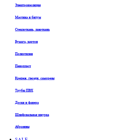
Электроизоляция
Мастика и битум
Стеклоткань, лакоткань
Бумага, картон
Полиэтилен
Пенопласт
Крепеж, гвозди, саморезы
Трубы ПВХ
Доски и фанера
Шлифовальная шкурка
Абразивы
SALE