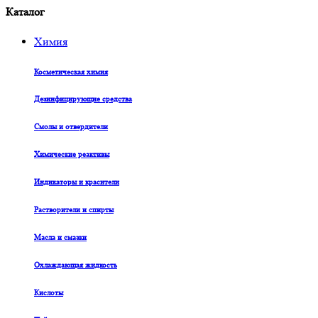
Каталог
Химия
Косметическая химия
Дезинфицирующие средства
Смолы и отвердители
Химические реактивы
Индикаторы и красители
Растворители и спирты
Масла и смазки
Охлаждающая жидкость
Кислоты