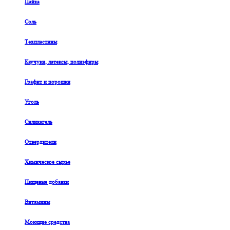
Пайка
Соль
Техпластины
Каучуки, латексы, полиэфиры
Графит и порошки
Уголь
Силикагель
Отвердители
Химическое сырье
Пищевые добавки
Витамины
Моющие средства