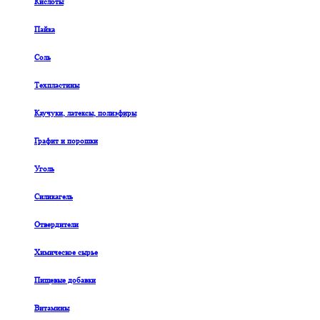
Кислоты
Пайка
Соль
Техпластины
Каучуки, латексы, полиэфиры
Графит и порошки
Уголь
Силикагель
Отвердители
Химическое сырье
Пищевые добавки
Витамины