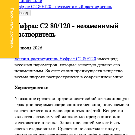
24 июля 2026
Нефрас С2 80/120 - незаменимый растворитель
Рассчитать доставку
Назад
Нефрас С2 80/120 - незаменимый
растворитель
24 июля 2026
Бензин-растворитель Нефрас С2 80/120
имеет ряд
весомых параметров, которые зачастую делают его
незаменимым. За счет своих преимуществ вещество
весьма широко распространено в современном мире.
Характеристики
Указанное средство представляет собой легкокипящую
фракцию деароматизированного бензина, получаемого
за счет перегонки малосернистых нефтей. Вещество
является легколетучей жидкостью прозрачного или
желтоватого оттенка. Запах последней может быть
слегка сладковатым. Средство не содержит воду и,
кроме того, тут отсутствуют какие-либо механические