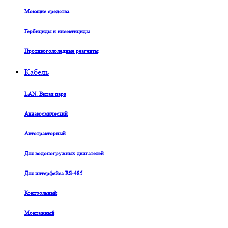
Моющие средства
Гербициды и инсектициды
Противогололедные реагенты
Кабель
LAN. Витая пара
Авиакосмический
Автотракторный
Для водопогружных двигателей
Для интерфейса RS-485
Контрольный
Монтажный