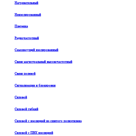
Нагревательный
Неизолированный
Плетенка
Радиочастотный
Самонесущий изолированный
Связи магистральный высокочастотный
Связи полевой
Сигнализации и блокировки
Силовой
Силовой гибкий
Силовой с изоляцией из сшитого полиэтилена
Силовой с ПВХ изоляцией