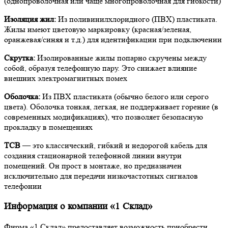
(однопроволочная или чаще многопроволочная для гибкости)
Изоляция жил:
Из поливинилхлоридного (ПВХ) пластиката.
Жилы имеют цветовую маркировку (красная/зеленая,
оранжевая/синяя и т.д.) для идентификации при подключении
Скрутка:
Изолированные жилы попарно скручены между
собой, образуя телефонную пару. Это снижает влияние
внешних электромагнитных помех
Оболочка:
Из ПВХ пластиката (обычно белого или серого
цвета). Оболочка тонкая, легкая, не поддерживает горение (в
современных модификациях), что позволяет безопасную
прокладку в помещениях
ТСВ
— это классический, гибкий и недорогой кабель для
создания стационарной телефонной линии внутри
помещений. Он прост в монтаже, но предназначен
исключительно для передачи низкочастотных сигналов
телефонии
Информация о компании «1 Склад»
Фирма «1 Склад» предоставляет возможность приобрести