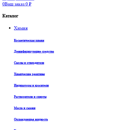
0
Ваш заказ:
0
₽
Каталог
Химия
Косметическая химия
Дезинфицирующие средства
Смолы и отвердители
Химические реактивы
Индикаторы и красители
Растворители и спирты
Масла и смазки
Охлаждающая жидкость