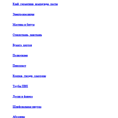
Клей, герметики, компаунды, пасты
Электроизоляция
Мастика и битум
Стеклоткань, лакоткань
Бумага, картон
Полиэтилен
Пенопласт
Крепеж, гвозди, саморезы
Трубы ПВХ
Доски и фанера
Шлифовальная шкурка
Абразивы