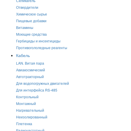
Силикагель
Отвердители
Химическое сырье
Пищевые добавки
Витамины
Моющие средства
Гербициды и инсектициды
Противогололедные реагенты
Кабель
LAN. Витая пара
Авиакосмический
Автотракторный
Для водопогружных двигателей
Для интерфейса RS-485
Контрольный
Монтажный
Нагревательный
Неизолированный
Плетенка
Радиочастотный