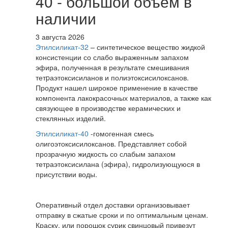
40 - большой объём в
наличии
3 августа 2026
Этилсиликат-32
– синтетическое вещество жидкой
консистенции со слабо выраженным запахом
эфира, полученная в результате смешивания
тетpаэтоксисиланов и полиэтоксисилоксанов.
Продукт нашел широкое применение в качестве
компонента лакокрасочных материалов, а также как
связующее в производстве керамических и
стеклянных изделий.
Этилсиликат-40
-гомогенная смесь
олигоэтоксисилоксанов. Представляет собой
прозрачную жидкость со слабым запахом
тетраэтоксисилана (эфира), гидролизующуюся в
присутствии воды.
Оперативный отдел доставки организовывает
отправку в сжатые сроки и по оптимальным ценам.
Краску, или порошок сурик свинцовый привезут