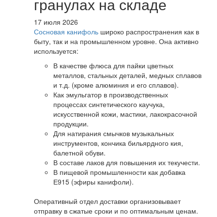
гранулах на складе
17 июля 2026
Сосновая канифоль
широко распространения как в
быту, так и на промышленном уровне. Она активно
используется:
В качестве флюса для пайки цветных
металлов, стальных деталей, медных сплавов
и т.д. (кроме алюминия и его сплавов).
Как эмульгатор в производственных
процессах синтетического каучука,
искусственной кожи, мастики, лакокрасочной
продукции.
Для натирания смычков музыкальных
инструментов, кончика бильярдного кия,
балетной обуви.
В составе лаков для повышения их текучести.
В пищевой промышленности как добавка
Е915 (эфиры канифоли).
Оперативный отдел доставки организовывает
отправку в сжатые сроки и по оптимальным ценам.