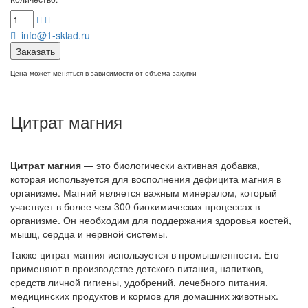
info@1-sklad.ru
Заказать
Цена может меняться в зависимости от объема закупки
Цитрат магния
Цитрат
магния
— это
биологически
активная
добавка,
которая
используется
для
восполнения
дефицита
магния
в
организме.
Магний
является
важным
минералом,
который
участвует
в
более
чем
300
биохимических
процессах
в
организме.
Он
необходим
для
поддержания
здоровья
костей,
мышц,
сердца
и
нервной
системы.
Также цитрат магния
используется
в
промышленности.
Его
применяют
в
производстве
детского
питания,
напитков,
средств
личной
гигиены,
удобрений,
лечебного
питания,
медицинских
продуктов
и
кормов
для
домашних
животных.