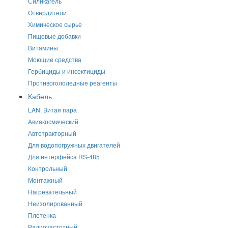
Силикагель
Отвердители
Химическое сырье
Пищевые добавки
Витамины
Моющие средства
Гербициды и инсектициды
Противогололедные реагенты
Кабель
LAN. Витая пара
Авиакосмический
Автотракторный
Для водопогружных двигателей
Для интерфейса RS-485
Контрольный
Монтажный
Нагревательный
Неизолированный
Плетенка
Радиочастотный