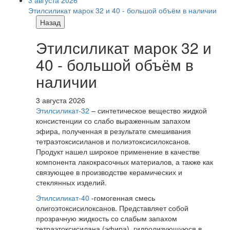
Этилсиликат марок 32 и 40 - большой объём в наличии
Назад
Этилсиликат марок 32 и
40 - большой объём в
наличии
3 августа 2026
Этилсиликат-32
– синтетическое вещество жидкой
консистенции со слабо выраженным запахом
эфира, полученная в результате смешивания
тетpаэтоксисиланов и полиэтоксисилоксанов.
Продукт нашел широкое применение в качестве
компонента лакокрасочных материалов, а также как
связующее в производстве керамических и
стеклянных изделий.
Этилсиликат-40
-гомогенная смесь
олигоэтоксисилоксанов. Представляет собой
прозрачную жидкость со слабым запахом
тетраэтоксисилана (эфира), гидролизующуюся в