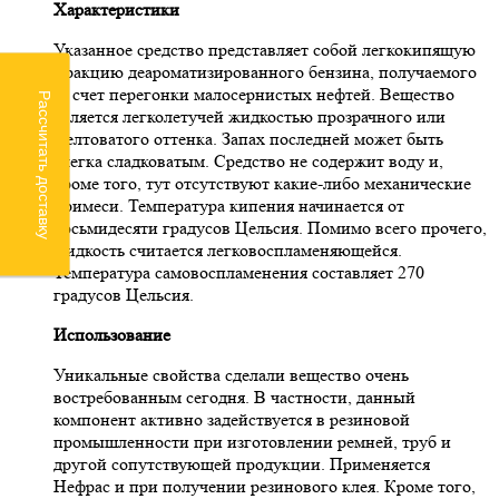
Характеристики
Указанное средство представляет собой легкокипящую
фракцию деароматизированного бензина, получаемого
за счет перегонки малосернистых нефтей. Вещество
Рассчитать доставку
является легколетучей жидкостью прозрачного или
желтоватого оттенка. Запах последней может быть
слегка сладковатым. Средство не содержит воду и,
кроме того, тут отсутствуют какие-либо механические
примеси. Температура кипения начинается от
восьмидесяти градусов Цельсия. Помимо всего прочего,
жидкость считается легковоспламеняющейся.
Температура самовоспламенения составляет 270
градусов Цельсия.
Использование
Уникальные свойства сделали вещество очень
востребованным сегодня. В частности, данный
компонент активно задействуется в резиновой
промышленности при изготовлении ремней, труб и
другой сопутствующей продукции. Применяется
Нефрас и при получении резинового клея. Кроме того,