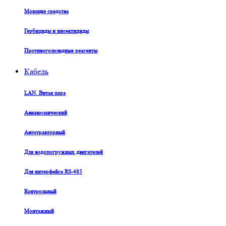
Моющие средства
Гербициды и инсектициды
Противогололедные реагенты
Кабель
LAN. Витая пара
Авиакосмический
Автотракторный
Для водопогружных двигателей
Для интерфейса RS-485
Контрольный
Монтажный