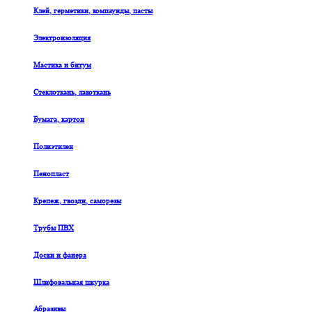
Клей, герметики, компаунды, пасты
Электроизоляция
Мастика и битум
Стеклоткань, лакоткань
Бумага, картон
Полиэтилен
Пенопласт
Крепеж, гвозди, саморезы
Трубы ПВХ
Доски и фанера
Шлифовальная шкурка
Абразивы