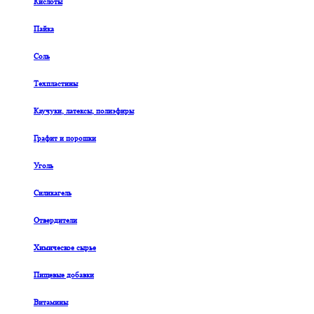
Кислоты
Пайка
Соль
Техпластины
Каучуки, латексы, полиэфиры
Графит и порошки
Уголь
Силикагель
Отвердители
Химическое сырье
Пищевые добавки
Витамины