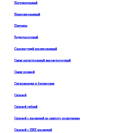
Нагревательный
Неизолированный
Плетенка
Радиочастотный
Самонесущий изолированный
Связи магистральный высокочастотный
Связи полевой
Сигнализации и блокировки
Силовой
Силовой гибкий
Силовой с изоляцией из сшитого полиэтилена
Силовой с ПВХ изоляцией