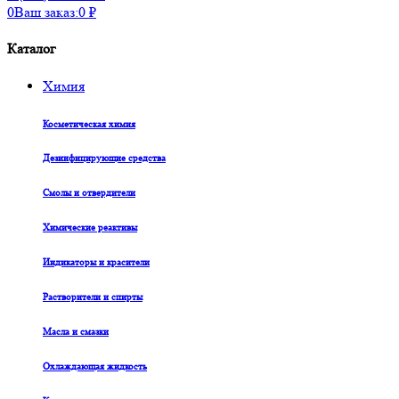
0
Ваш заказ:
0
₽
Каталог
Химия
Косметическая химия
Дезинфицирующие средства
Смолы и отвердители
Химические реактивы
Индикаторы и красители
Растворители и спирты
Масла и смазки
Охлаждающая жидкость