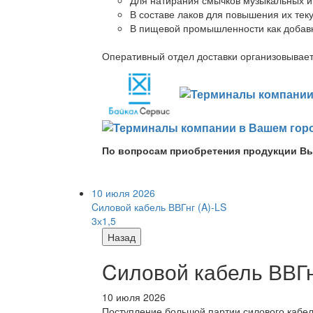
В составе лаков для повышения их теку
В пищевой промышленности как добав
Оперативный отдел доставки организовывает 
По вопросам приобретения продукции Вы
10 июля 2026
Cиловой кабель ВВГнг (A)-LS
3х1,5
Назад
Cиловой кабель ВВГнг
10 июля 2026
Поступление большой партии силового кабе