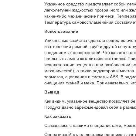
Указанное средство представляет собой лег
легколетучей жидкостью прозрачного или желт
какие-либо механические примеси. Температ
Температура самовоспламенения составляет
Использование
Уникальные свойства сделали вещество очен
изготовлении ремней, труб и другой сопутс
соединяемых поверхностей. Что касается орг
паяльных ламп и каталитических грелок. При
использование вещества при разбавлении эма
механической), а также редукторов и мостов
тормозов, сцепления и системы ABS. В ради
очищения тканей и меха. Примечательно, что
Вывод
Как видим, указанное вещество позволяет бе
Продукт давно зарекомендовал себя в разных
Как заказать
Связавшись с нашими специалистами, можно л
Оперативный отдел доставки организовывает 