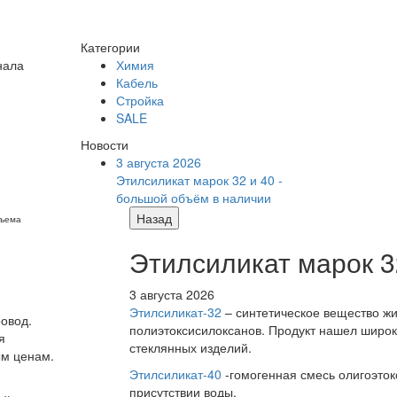
Категории
нала
Химия
Кабель
Стройка
SALE
Новости
3 августа 2026
Этилсиликат марок 32 и 40 -
большой объём в наличии
Назад
бъема
Этилсиликат марок 3
3 августа 2026
Этилсиликат-32
– синтетическое вещество жи
ровод.
полиэтоксисилоксанов. Продукт нашел широк
я
стеклянных изделий.
ым ценам.
Этилсиликат-40
-гомогенная смесь олигоэток
присутствии воды.