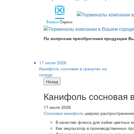
По вопросам приобретения продукции Вы
17 июля 2026
Канифоль сосновая в гранулах на
складе
Назад
Канифоль сосновая в
17 июля 2026
Сосновая канифоль
широко распространения 
В качестве флюса для пайки цветных ме
Как эмульгатор в производственных про
Для натирания смычков музыкальных ин