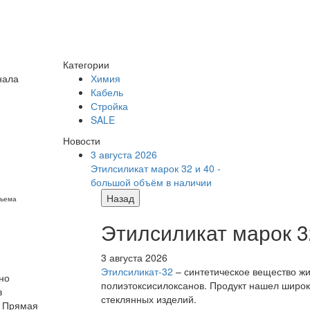
Категории
нала
Химия
Кабель
Стройка
SALE
Новости
3 августа 2026
Этилсиликат марок 32 и 40 -
большой объём в наличии
Назад
бъема
Этилсиликат марок 3
3 августа 2026
Этилсиликат-32
– синтетическое вещество жи
но
полиэтоксисилоксанов. Продукт нашел широк
в
стеклянных изделий.
. Прямая