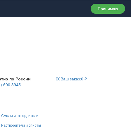
Принимаю
атно по России
0
Ваш заказ:
0
₽
0) 600 3945
Смолы и отвердители
Растворители и спирты