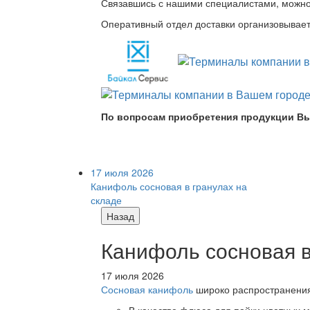
Связавшись с нашими специалистами, можно л
Оперативный отдел доставки организовывает 
По вопросам приобретения продукции Вы
17 июля 2026
Канифоль сосновая в гранулах на
складе
Назад
Канифоль сосновая в
17 июля 2026
Сосновая канифоль
широко распространения 
В качестве флюса для пайки цветных ме