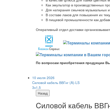
Как эмульгатор в производственных про
Для натирания смычков музыкальных ин
В составе лаков для повышения их теку
В пищевой промышленности как добав
Оперативный отдел доставки организовывает 
По вопросам приобретения продукции Вы
10 июля 2026
Cиловой кабель ВВГнг (A)-LS
3х1,5
Назад
Cиловой кабель ВВГнг