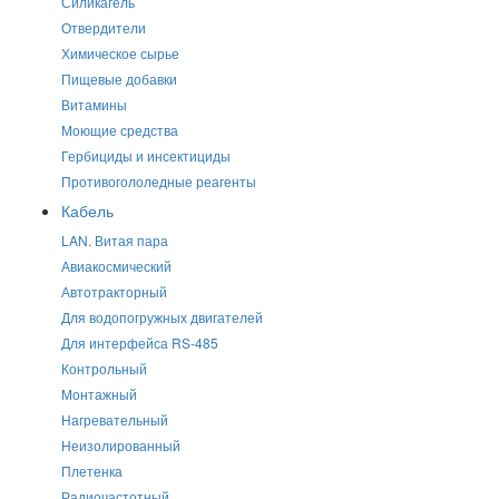
Силикагель
Отвердители
Химическое сырье
Пищевые добавки
Витамины
Моющие средства
Гербициды и инсектициды
Противогололедные реагенты
Кабель
LAN. Витая пара
Авиакосмический
Автотракторный
Для водопогружных двигателей
Для интерфейса RS-485
Контрольный
Монтажный
Нагревательный
Неизолированный
Плетенка
Радиочастотный