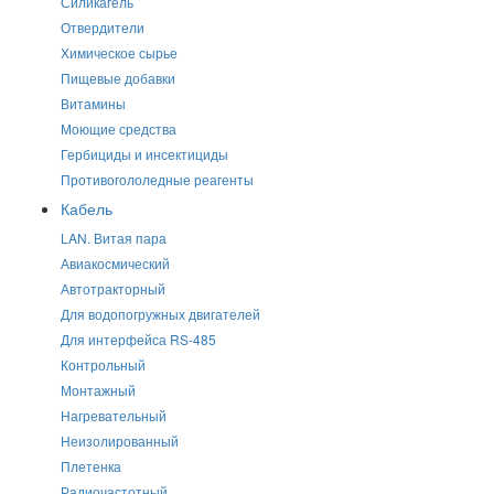
Силикагель
Отвердители
Химическое сырье
Пищевые добавки
Витамины
Моющие средства
Гербициды и инсектициды
Противогололедные реагенты
Кабель
LAN. Витая пара
Авиакосмический
Автотракторный
Для водопогружных двигателей
Для интерфейса RS-485
Контрольный
Монтажный
Нагревательный
Неизолированный
Плетенка
Радиочастотный