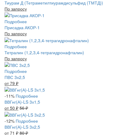
Тиурам Д (Тетраметилтиурамдисульфид (ТМТД))
По запросу
Подробнее
Присадка АКОР-1
По запросу
Подробнее
Тетралин (1,2,3,4-тетрагидронафталин)
По запросу
Подробнее
ПВС 3х2,5
от 79
₽
-11%
Подробнее
ВВГнг(А)-LS 3х1,5
от 50
₽
56
₽
-12%
Подробнее
ВВГнг(А)-LS 3х2,5
от 71
₽
80
₽