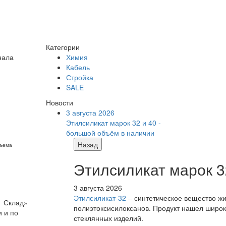
Категории
нала
Химия
Кабель
Стройка
SALE
Новости
3 августа 2026
Этилсиликат марок 32 и 40 -
большой объём в наличии
Назад
бъема
Этилсиликат марок 3
3 августа 2026
Этилсиликат-32
– синтетическое вещество жи
1 Склад»
полиэтоксисилоксанов. Продукт нашел широк
 и по
стеклянных изделий.
я