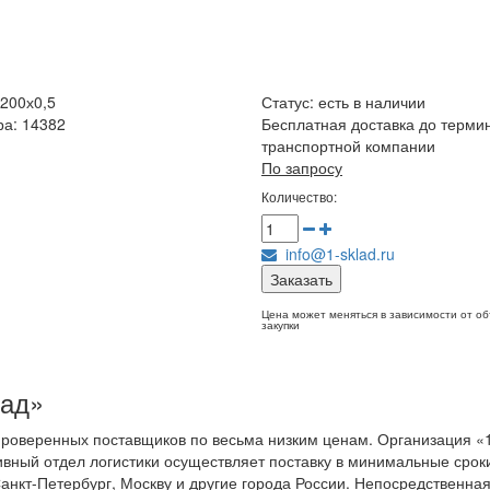
200х0,5
Статус:
есть в наличии
ра: 14382
Бесплатная доставка до терми
транспортной компании
По запросу
Количество:
info@1-sklad.ru
Заказать
Цена может меняться в зависимости от о
закупки
лад»
 проверенных поставщиков по весьма низким ценам. Организация «
ивный отдел логистики осуществляет поставку в минимальные сроки
анкт-Петербург, Москву и другие города России. Непосредственна