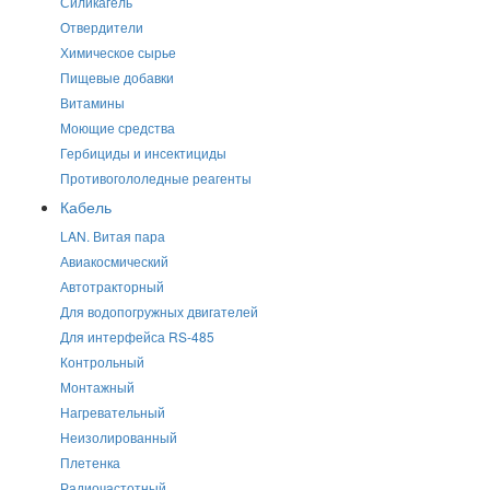
Силикагель
Отвердители
Химическое сырье
Пищевые добавки
Витамины
Моющие средства
Гербициды и инсектициды
Противогололедные реагенты
Кабель
LAN. Витая пара
Авиакосмический
Автотракторный
Для водопогружных двигателей
Для интерфейса RS-485
Контрольный
Монтажный
Нагревательный
Неизолированный
Плетенка
Радиочастотный