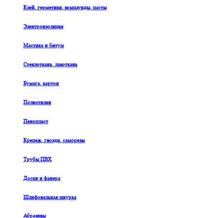
Клей, герметики, компаунды, пасты
Электроизоляция
Мастика и битум
Стеклоткань, лакоткань
Бумага, картон
Полиэтилен
Пенопласт
Крепеж, гвозди, саморезы
Трубы ПВХ
Доски и фанера
Шлифовальная шкурка
Абразивы