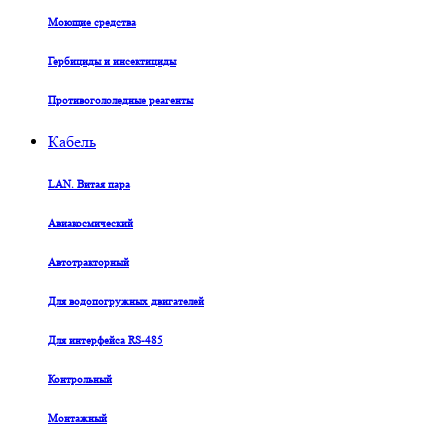
Моющие средства
Гербициды и инсектициды
Противогололедные реагенты
Кабель
LAN. Витая пара
Авиакосмический
Автотракторный
Для водопогружных двигателей
Для интерфейса RS-485
Контрольный
Монтажный