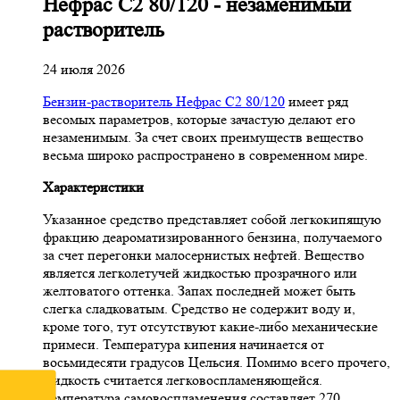
Нефрас С2 80/120 - незаменимый
растворитель
24 июля 2026
Бензин-растворитель Нефрас С2 80/120
имеет ряд
весомых параметров, которые зачастую делают его
незаменимым. За счет своих преимуществ вещество
весьма широко распространено в современном мире.
Характеристики
Указанное средство представляет собой легкокипящую
фракцию деароматизированного бензина, получаемого
за счет перегонки малосернистых нефтей. Вещество
является легколетучей жидкостью прозрачного или
желтоватого оттенка. Запах последней может быть
слегка сладковатым. Средство не содержит воду и,
кроме того, тут отсутствуют какие-либо механические
примеси. Температура кипения начинается от
восьмидесяти градусов Цельсия. Помимо всего прочего,
жидкость считается легковоспламеняющейся.
Температура самовоспламенения составляет 270