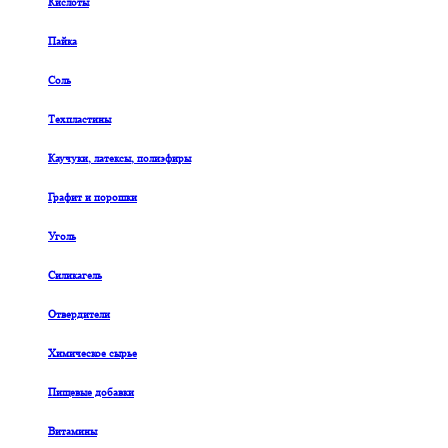
Кислоты
Пайка
Соль
Техпластины
Каучуки, латексы, полиэфиры
Графит и порошки
Уголь
Силикагель
Отвердители
Химическое сырье
Пищевые добавки
Витамины