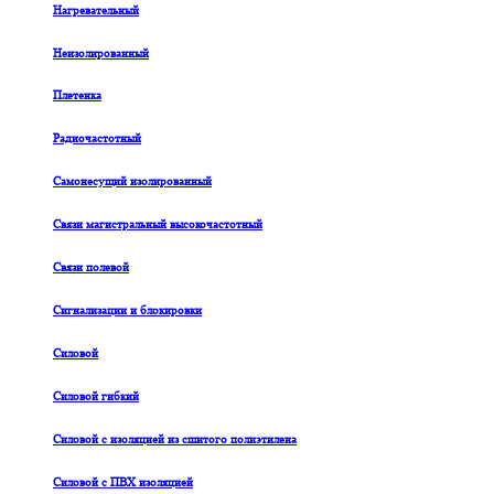
Нагревательный
Неизолированный
Плетенка
Радиочастотный
Самонесущий изолированный
Связи магистральный высокочастотный
Связи полевой
Сигнализации и блокировки
Силовой
Силовой гибкий
Силовой с изоляцией из сшитого полиэтилена
Силовой с ПВХ изоляцией