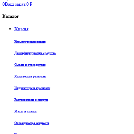
0
Ваш заказ:
0
₽
Каталог
Химия
Косметическая химия
Дезинфицирующие средства
Смолы и отвердители
Химические реактивы
Индикаторы и красители
Растворители и спирты
Масла и смазки
Охлаждающая жидкость