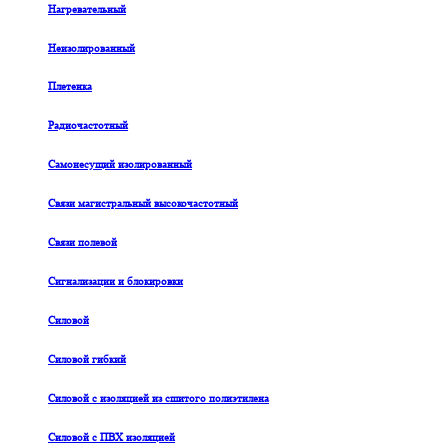
Нагревательный
Неизолированный
Плетенка
Радиочастотный
Самонесущий изолированный
Связи магистральный высокочастотный
Связи полевой
Сигнализации и блокировки
Силовой
Силовой гибкий
Силовой с изоляцией из сшитого полиэтилена
Силовой с ПВХ изоляцией