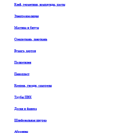
Клей, герметики, компаунды, пасты
Электроизоляция
Мастика и битум
Стеклоткань, лакоткань
Бумага, картон
Полиэтилен
Пенопласт
Крепеж, гвозди, саморезы
Трубы ПВХ
Доски и фанера
Шлифовальная шкурка
Абразивы