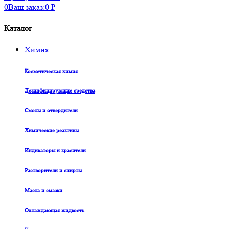
0
Ваш заказ:
0
₽
Каталог
Химия
Косметическая химия
Дезинфицирующие средства
Смолы и отвердители
Химические реактивы
Индикаторы и красители
Растворители и спирты
Масла и смазки
Охлаждающая жидкость