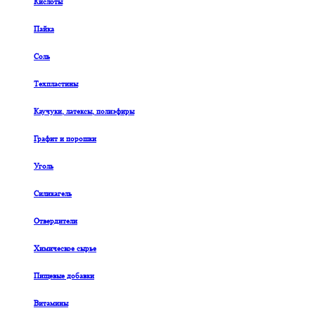
Кислоты
Пайка
Соль
Техпластины
Каучуки, латексы, полиэфиры
Графит и порошки
Уголь
Силикагель
Отвердители
Химическое сырье
Пищевые добавки
Витамины