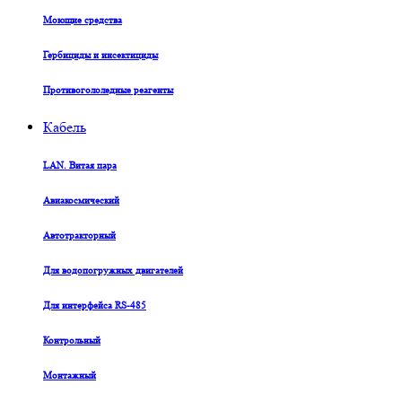
Моющие средства
Гербициды и инсектициды
Противогололедные реагенты
Кабель
LAN. Витая пара
Авиакосмический
Автотракторный
Для водопогружных двигателей
Для интерфейса RS-485
Контрольный
Монтажный