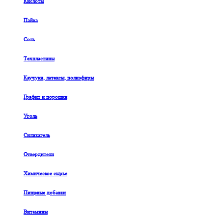
Кислоты
Пайка
Соль
Техпластины
Каучуки, латексы, полиэфиры
Графит и порошки
Уголь
Силикагель
Отвердители
Химическое сырье
Пищевые добавки
Витамины