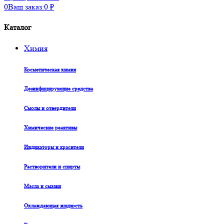
0
Ваш заказ:
0
₽
Каталог
Химия
Косметическая химия
Дезинфицирующие средства
Смолы и отвердители
Химические реактивы
Индикаторы и красители
Растворители и спирты
Масла и смазки
Охлаждающая жидкость