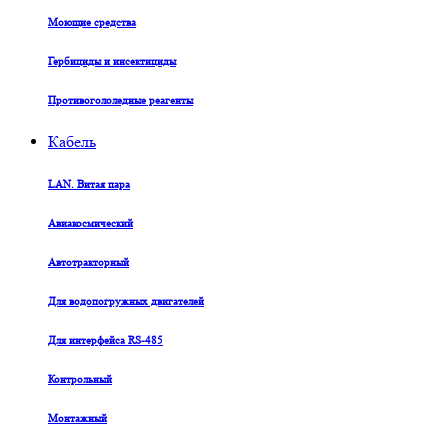
Моющие средства
Гербициды и инсектициды
Противогололедные реагенты
Кабель
LAN. Витая пара
Авиакосмический
Автотракторный
Для водопогружных двигателей
Для интерфейса RS-485
Контрольный
Монтажный