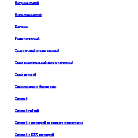
Нагревательный
Неизолированный
Плетенка
Радиочастотный
Самонесущий изолированный
Связи магистральный высокочастотный
Связи полевой
Сигнализации и блокировки
Силовой
Силовой гибкий
Силовой с изоляцией из сшитого полиэтилена
Силовой с ПВХ изоляцией