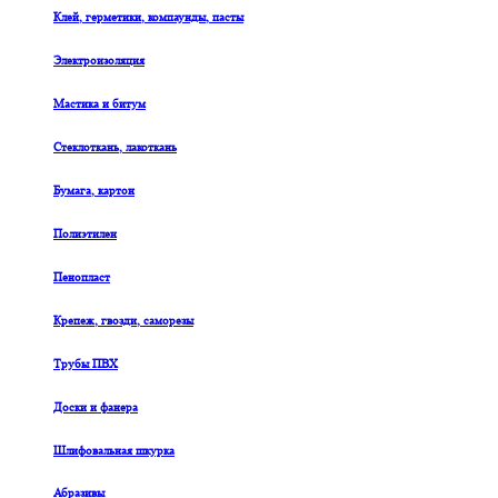
Клей, герметики, компаунды, пасты
Электроизоляция
Мастика и битум
Стеклоткань, лакоткань
Бумага, картон
Полиэтилен
Пенопласт
Крепеж, гвозди, саморезы
Трубы ПВХ
Доски и фанера
Шлифовальная шкурка
Абразивы