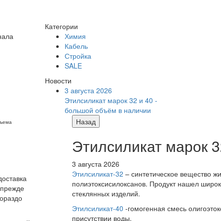
Категории
нала
Химия
Кабель
Стройка
SALE
Новости
3 августа 2026
Этилсиликат марок 32 и 40 -
большой объём в наличии
Назад
бъема
Этилсиликат марок 3
3 августа 2026
Этилсиликат-32
– синтетическое вещество жи
доставка
полиэтоксисилоксанов. Продукт нашел широк
 прежде
стеклянных изделий.
гораздо
Этилсиликат-40
-гомогенная смесь олигоэток
присутствии воды.