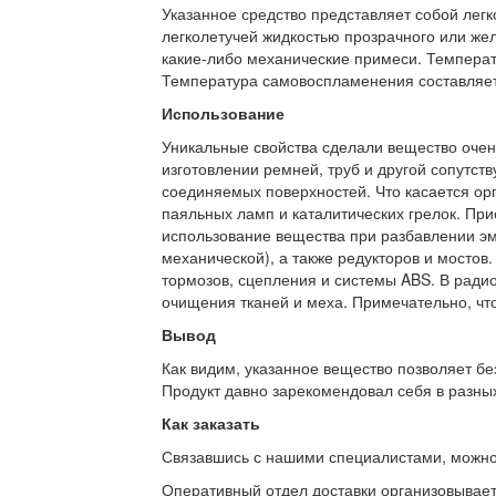
Указанное средство представляет собой лег
легколетучей жидкостью прозрачного или желт
какие-либо механические примеси. Температ
Температура самовоспламенения составляет
Использование
Уникальные свойства сделали вещество очен
изготовлении ремней, труб и другой сопутс
соединяемых поверхностей. Что касается орг
паяльных ламп и каталитических грелок. При
использование вещества при разбавлении эма
механической), а также редукторов и мостов
тормозов, сцепления и системы ABS. В ради
очищения тканей и меха. Примечательно, что
Вывод
Как видим, указанное вещество позволяет бе
Продукт давно зарекомендовал себя в разных
Как заказать
Связавшись с нашими специалистами, можно л
Оперативный отдел доставки организовывает 