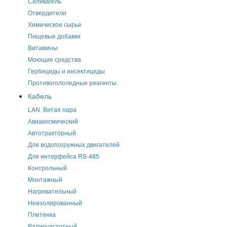
Силикагель
Отвердители
Химическое сырье
Пищевые добавки
Витамины
Моющие средства
Гербициды и инсектициды
Противогололедные реагенты
Кабель
LAN. Витая пара
Авиакосмический
Автотракторный
Для водопогружных двигателей
Для интерфейса RS-485
Контрольный
Монтажный
Нагревательный
Неизолированный
Плетенка
Радиочастотный