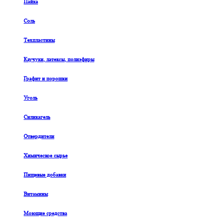
Пайка
Соль
Техпластины
Каучуки, латексы, полиэфиры
Графит и порошки
Уголь
Силикагель
Отвердители
Химическое сырье
Пищевые добавки
Витамины
Моющие средства