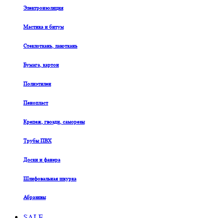
Электроизоляция
Мастика и битум
Стеклоткань, лакоткань
Бумага, картон
Полиэтилен
Пенопласт
Крепеж, гвозди, саморезы
Трубы ПВХ
Доски и фанера
Шлифовальная шкурка
Абразивы
SALE