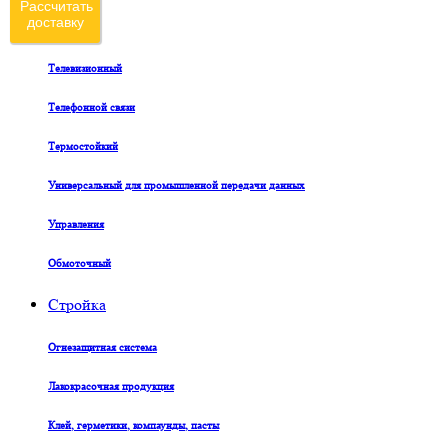
Рассчитать
доставку
Судовой
Телевизионный
Телефонной связи
Термостойкий
Универсальный для промышленной передачи данных
Управления
Обмоточный
Стройка
Огнезащитная система
Лакокрасочная продукция
Клей, герметики, компаунды, пасты