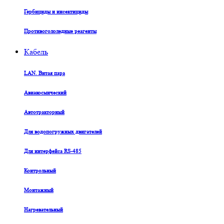
Гербициды и инсектициды
Противогололедные реагенты
Кабель
LAN. Витая пара
Авиакосмический
Автотракторный
Для водопогружных двигателей
Для интерфейса RS-485
Контрольный
Монтажный
Нагревательный