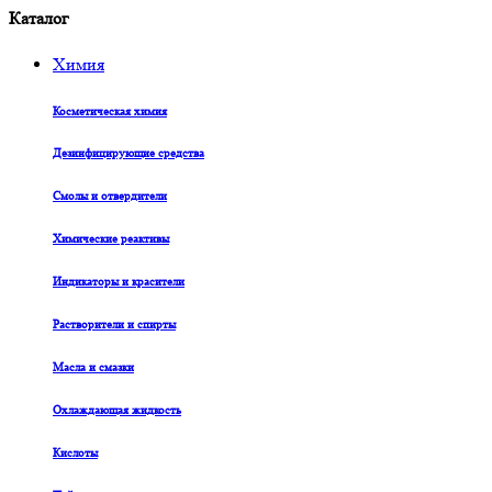
Каталог
Химия
Косметическая химия
Дезинфицирующие средства
Смолы и отвердители
Химические реактивы
Индикаторы и красители
Растворители и спирты
Масла и смазки
Охлаждающая жидкость
Кислоты