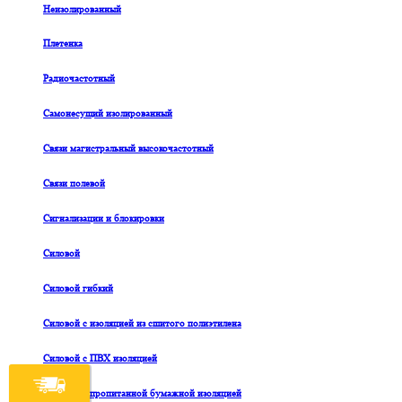
Неизолированный
Плетенка
Радиочастотный
Самонесущий изолированный
Связи магистральный высокочастотный
Связи полевой
Сигнализации и блокировки
Силовой
Силовой гибкий
Силовой с изоляцией из сшитого полиэтилена
Силовой с ПВХ изоляцией
Силовой с пропитанной бумажной изоляцией