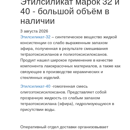
Этилсиликат марок 32 и
40 - большой объём в
наличии
3 августа 2026
Этилсиликат-32
– синтетическое вещество жидкой
консистенции со слабо выраженным запахом
эфира, полученная в результате смешивания
тетpаэтоксисиланов и полиэтоксисилоксанов.
Продукт нашел широкое применение в качестве
компонента лакокрасочных материалов, а также как
связующее в производстве керамических и
стеклянных изделий.
Этилсиликат-40
-гомогенная смесь
олигоэтоксисилоксанов. Представляет собой
прозрачную жидкость со слабым запахом
тетраэтоксисилана (эфира), гидролизующуюся в
присутствии воды.
Оперативный отдел доставки организовывает