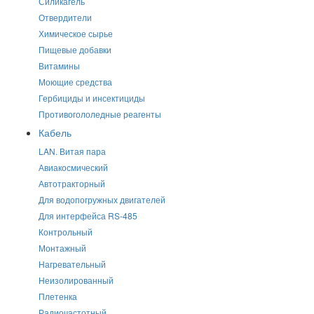
Силикагель
Отвердители
Химическое сырье
Пищевые добавки
Витамины
Моющие средства
Гербициды и инсектициды
Противогололедные реагенты
Кабель
LAN. Витая пара
Авиакосмический
Автотракторный
Для водопогружных двигателей
Для интерфейса RS-485
Контрольный
Монтажный
Нагревательный
Неизолированный
Плетенка
Радиочастотный