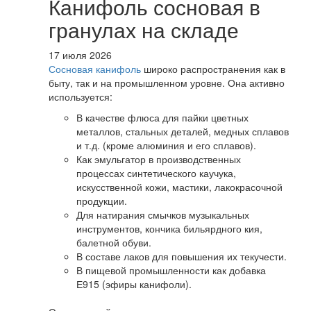
Канифоль сосновая в
гранулах на складе
17 июля 2026
Сосновая канифоль
широко распространения как в
быту, так и на промышленном уровне. Она активно
используется:
В качестве флюса для пайки цветных
металлов, стальных деталей, медных сплавов
и т.д. (кроме алюминия и его сплавов).
Как эмульгатор в производственных
процессах синтетического каучука,
искусственной кожи, мастики, лакокрасочной
продукции.
Для натирания смычков музыкальных
инструментов, кончика бильярдного кия,
балетной обуви.
В составе лаков для повышения их текучести.
В пищевой промышленности как добавка
Е915 (эфиры канифоли).