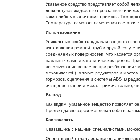
Указанное средство представляет собой лег
легколетучей жидкостью прозрачного или желт
какие-либо механические примеси. Температ
Температура самовоспламенения составляет
Использование
Уникальные свойства сделали вещество очен
изготовлении ремней, труб и другой сопутс
соединяемых поверхностей. Что касается орг
паяльных ламп и каталитических грелок. При
использование вещества при разбавлении эма
механической), а также редукторов и мостов
тормозов, сцепления и системы ABS. В ради
очищения тканей и меха. Примечательно, что
Вывод
Как видим, указанное вещество позволяет бе
Продукт давно зарекомендовал себя в разных
Как заказать
Связавшись с нашими специалистами, можно л
Оперативный отдел доставки организовывает 