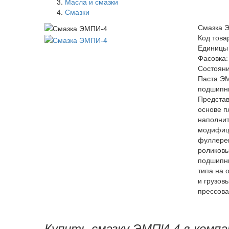
Масла и смазки
Смазки
Смазка 
Код това
Единицы 
Фасовка:
Состояни
Паста ЭМ
подшипни
Представ
основе п
наполнит
модифиц
фуллерен
роликовы
подшипни
типа на 
и грузов
прессова
Купить смазку ЭМПИ-4 в компа