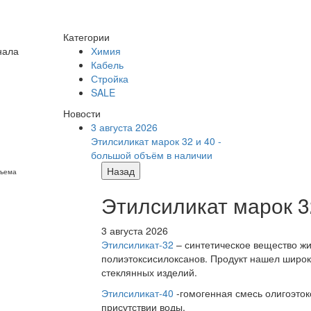
Категории
нала
Химия
Кабель
Стройка
SALE
Новости
3 августа 2026
Этилсиликат марок 32 и 40 -
большой объём в наличии
Назад
бъема
Этилсиликат марок 3
3 августа 2026
Этилсиликат-32
– синтетическое вещество жи
полиэтоксисилоксанов. Продукт нашел широк
стеклянных изделий.
Этилсиликат-40
-гомогенная смесь олигоэток
присутствии воды.