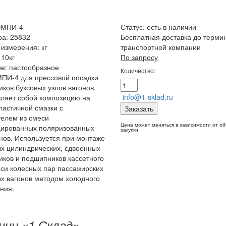
ЭМПИ-4
Статус:
есть в наличии
ра: 25832
Бесплатная доставка до терми
измерения: кг
транспортной компании
 10кг
По запросу
е: пастообразное
Количество:
ПИ-4 для прессовой посадки
ков буксовых узлов вагонов.
info@1-sklad.ru
ляет собой композицию на
ластичной смазки с
Заказать
елем из смеси
Цена может меняться в зависимости от о
ированных поляризованных
закупки
ов. Используется при монтаже
х цилиндрических, сдвоенных
ков и подшипников кассетного
оси колесных пар пассажирских
ых вагонов методом холодного
ния.
нии «1 Склад»