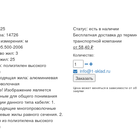
х25
Статус:
есть в наличии
ра: 14726
Бесплатная доставка до терми
 измерения: м
транспортной компании
05.500-2006
от 58,40
₽
во жил: 3
Количество:
жил: 25
: полиэтилен высокого
info@1-sklad.ru
я
водящая жила: алюминиевая
Заказать
оволочная
Цена может меняться в зависимости от о
! Изображение является
закупки
чным для общего понимания
ции данного типа кабеля: 1.
водящие многопроволочные
вые жилы равного сечения. 2.
 из полиэтилена высокого
я