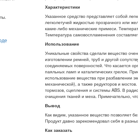
Характеристики
Указанное средство представляет собой лег
ты.
легколетучей жидкостью прозрачного или желт
какие-либо механические примеси. Температ
Температура самовоспламенения составляет
Использование
Уникальные свойства сделали вещество очен
изготовлении ремней, труб и другой сопутс
соединяемых поверхностей. Что касается орг
паяльных ламп и каталитических грелок. При
использование вещества при разбавлении эма
механической), а также редукторов и мостов
тормозов, сцепления и системы ABS. В ради
очищения тканей и меха. Примечательно, что
Вывод
Как видим, указанное вещество позволяет бе
Продукт давно зарекомендовал себя в разных
Как заказать