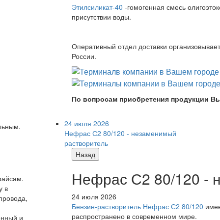
Этилсиликат-40
-гомогенная смесь олигоэток
присутствии воды.
Оперативный отдел доставки организовывает 
России.
По вопросам приобретения продукции Вы
24 июля 2026
ельным.
Нефрас С2 80/120 - незаменимый
растворитель
Назад
Нефрас С2 80/120 -
райсам.
у в
24 июля 2026
провода,
Бензин-растворитель Нефрас С2 80/120
имее
распространено в современном мире.
онный и