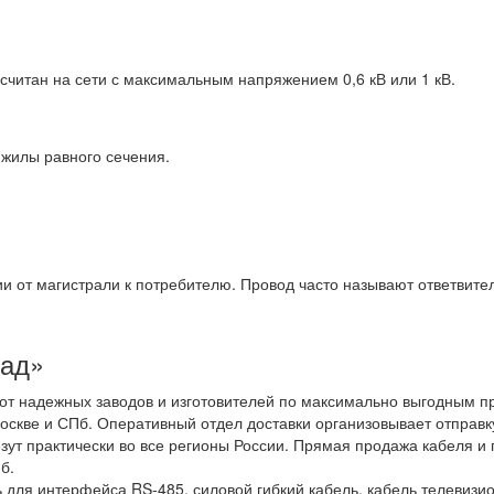
считан на сети с максимальным напряжением 0,6 кВ или 1 кВ.
жилы равного сечения.
и от магистрали к потребителю. Провод часто называют ответвит
лад»
от надежных заводов и изготовителей по максимально выгодным п
оскве и СПб. Оперативный отдел доставки организовывает отправк
ут практически во все регионы России. Прямая продажа кабеля и 
б.
 для интерфейса RS-485, силовой гибкий кабель, кабель телевизи