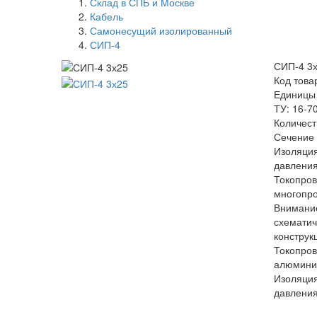
Склад в СПБ и Москве
Кабель
Самонесущий изолированный
СИП-4
СИП-4 3
Код това
Единицы
ТУ: 16-7
Количест
Сечение 
Изоляция
давлени
Токопро
многопр
Внимание
схемати
конструк
Токопро
алюминие
Изоляция
давлени