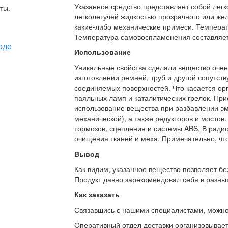
Указанное средство представляет собой лег
ты.
легколетучей жидкостью прозрачного или желт
какие-либо механические примеси. Температ
Температура самовоспламенения составляет
Использование
Уникальные свойства сделали вещество очен
изготовлении ремней, труб и другой сопутс
соединяемых поверхностей. Что касается орг
паяльных ламп и каталитических грелок. При
использование вещества при разбавлении эма
механической), а также редукторов и мостов
тормозов, сцепления и системы ABS. В ради
очищения тканей и меха. Примечательно, что
Вывод
Как видим, указанное вещество позволяет бе
Продукт давно зарекомендовал себя в разных
Как заказать
Связавшись с нашими специалистами, можно л
Оперативный отдел доставки организовывает 