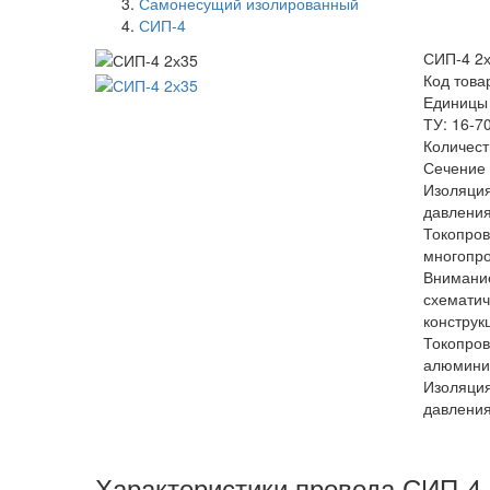
Самонесущий изолированный
СИП-4
СИП-4 2
Код това
Единицы
ТУ: 16-7
Количест
Сечение 
Изоляция
давлени
Токопро
многопр
Внимание
схемати
конструк
Токопро
алюминие
Изоляция
давлени
Характеристики провода СИП-4