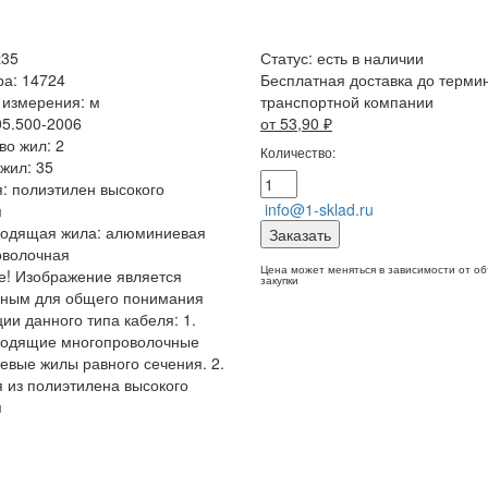
х35
Статус:
есть в наличии
ра: 14724
Бесплатная доставка до терми
 измерения: м
транспортной компании
05.500-2006
от 53,90
₽
во жил: 2
Количество:
жил: 35
: полиэтилен высокого
info@1-sklad.ru
я
водящая жила: алюминиевая
Заказать
оволочная
Цена может меняться в зависимости от о
! Изображение является
закупки
чным для общего понимания
ции данного типа кабеля: 1.
водящие многопроволочные
вые жилы равного сечения. 2.
 из полиэтилена высокого
я