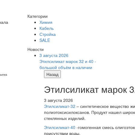
Категории
нала
Химия
Кабель
Стройка
SALE
Новости
3 августа 2026
Этилсиликат марок 32 и 40 -
большой объём в наличии
Назад
бъема
Этилсиликат марок 3
3 августа 2026
Этилсиликат-32
– синтетическое вещество жи
полиэтоксисилоксанов. Продукт нашел широк
стеклянных изделий.
Этилсиликат-40
-гомогенная смесь олигоэток
присутствии воды.