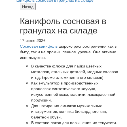
Канифоль сосновая в гранулах на складе
Назад
Канифоль сосновая в
гранулах на складе
17 июля 2026
Сосновая канифоль
широко распространения как в
быту, так и на промышленном уровне. Она активно
используется:
В качестве флюса для пайки цветных
металлов, стальных деталей, медных сплавов
и т.д. (кроме алюминия и его сплавов).
Как эмульгатор в производственных
процессах синтетического каучука,
искусственной кожи, мастики, лакокрасочной
продукции.
Для натирания смычков музыкальных
инструментов, кончика бильярдного кия,
балетной обуви.
В составе лаков для повышения их текучести.