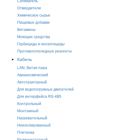
Силикагель
Отвердители
Химическое сырье
Пищевые добавки
Витамины
Моющие средства
Гербициды и инсектициды
Противогололедные реагенты
Кабель
LAN. Витая пара
Авиакосмический
Автотракторный
Для водопогружных двигателей
Для интерфейса RS-485
Контрольный
Монтажный
Нагревательный
Неизолированный
Плетенка
Радиочастотный