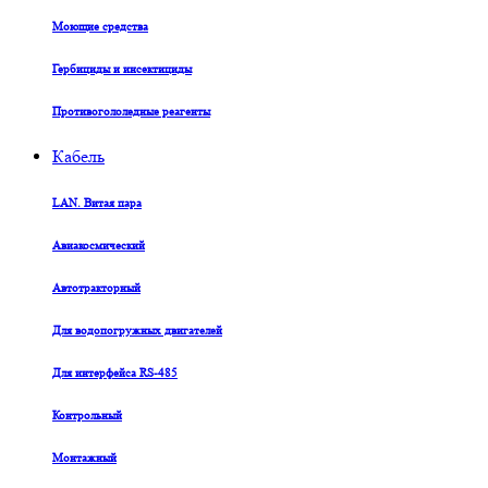
Моющие средства
Гербициды и инсектициды
Противогололедные реагенты
Кабель
LAN. Витая пара
Авиакосмический
Автотракторный
Для водопогружных двигателей
Для интерфейса RS-485
Контрольный
Монтажный