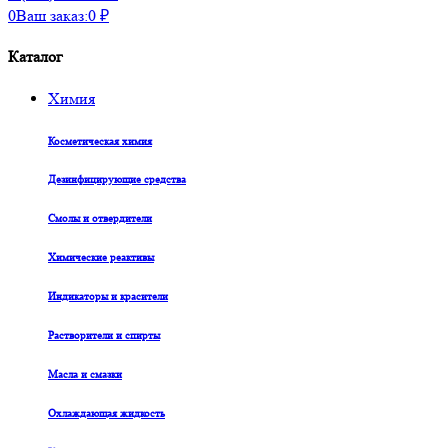
0
Ваш заказ:
0
₽
Каталог
Химия
Косметическая химия
Дезинфицирующие средства
Смолы и отвердители
Химические реактивы
Индикаторы и красители
Растворители и спирты
Масла и смазки
Охлаждающая жидкость