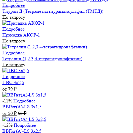
Подробнее
Тиурам Д (Тетраметилтиурамдисульфид (ТМТД))
По запросу
Подробнее
Присадка АКОР-1
По запросу
Подробнее
Тетралин (1,2,3,4-тетрагидронафталин)
По запросу
Подробнее
ПВС 3х2,5
от 79
₽
-11%
Подробнее
ВВГнг(А)-LS 3х1,5
от 50
56
₽
₽
-12%
Подробнее
ВВГнг(А)-LS 3х2,5