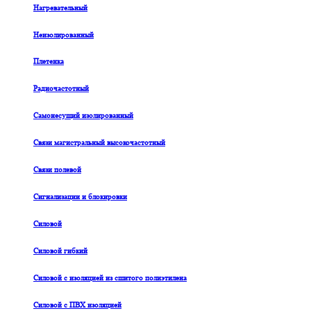
Нагревательный
Неизолированный
Плетенка
Радиочастотный
Самонесущий изолированный
Связи магистральный высокочастотный
Связи полевой
Сигнализации и блокировки
Силовой
Силовой гибкий
Силовой с изоляцией из сшитого полиэтилена
Силовой с ПВХ изоляцией