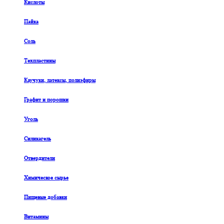
Кислоты
Пайка
Соль
Техпластины
Каучуки, латексы, полиэфиры
Графит и порошки
Уголь
Силикагель
Отвердители
Химическое сырье
Пищевые добавки
Витамины