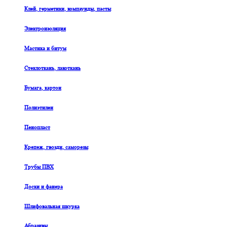
Клей, герметики, компаунды, пасты
Электроизоляция
Мастика и битум
Стеклоткань, лакоткань
Бумага, картон
Полиэтилен
Пенопласт
Крепеж, гвозди, саморезы
Трубы ПВХ
Доски и фанера
Шлифовальная шкурка
Абразивы