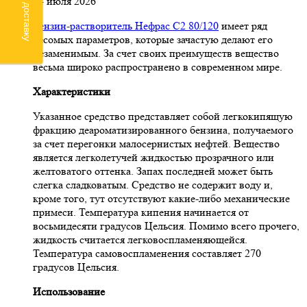
24 июля 2026
Бензин-растворитель Нефрас С2 80/120
имеет ряд
весомых параметров, которые зачастую делают его
незаменимым. За счет своих преимуществ вещество
весьма широко распространено в современном мире.
Характеристики
Указанное средство представляет собой легкокипящую
фракцию деароматизированного бензина, получаемого
за счет перегонки малосернистых нефтей. Вещество
является легколетучей жидкостью прозрачного или
желтоватого оттенка. Запах последней может быть
слегка сладковатым. Средство не содержит воду и,
кроме того, тут отсутствуют какие-либо механические
примеси. Температура кипения начинается от
восьмидесяти градусов Цельсия. Помимо всего прочего,
жидкость считается легковоспламеняющейся.
Температура самовоспламенения составляет 270
градусов Цельсия.
Использование