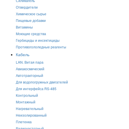
Силикагель
Отвердители
Химическое сырье
Пищевые добавки
Витамины
Моющие средства
Гербициды и инсектициды
Противогололедные реагенты
Кабель
LAN. Витая пара
Авиакосмический
Автотракторный
Для водопогружных двигателей
Для интерфейса RS-485
Контрольный
Монтажный
Нагревательный
Неизолированный
Плетенка
Радиочастотный