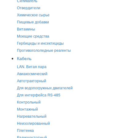
Силикагель
Отвердители
Химическое сырье
Пищевые добавки
Витамины
Моющие средства
Гербициды и инсектициды
Противогололедные реагенты
Кабель
LAN. Витая пара
Авиакосмический
Автотракторный
Для водопогружных двигателей
Для интерфейса RS-485
Контрольный
Монтажный
Нагревательный
Неизолированный
Плетенка
Радиочастотный