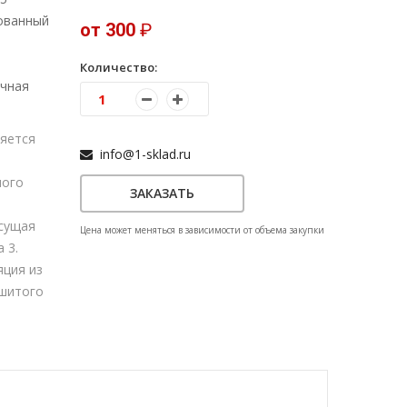
ованный
от 300
₽
Количество:
чная
яется
info@1-sklad.ru
ного
ЗАКАЗАТЬ
сущая
Цена может меняться в зависимости от объема закупки
 3.
яция из
сшитого