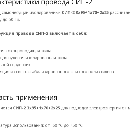
актеристики провода СИП-2
 самонесущий изолированный
СИП-2 3х95+1х70+2х25
рассчитан
 до 50 Гц.
рукция провода СИП-2
включает в себя:
ная токопроводящая жила
ущая нулевая изолированная жила
льной сердечник
ляция из светостабилизированного сшитого полиэтилена
асть применения
няется
СИП-2 3х95+1х70+2х25
для подводки электроэнергии от 
атура использования: от -60 °С до +50 °С.