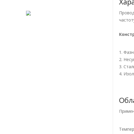
Хар
Провод
частоту
Конст
1. Фаз
2. Нес
3. Ста
4. Изо
Обл
Приме
Темпер