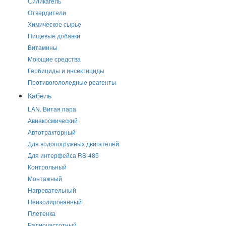
Силикагель
Отвердители
Химическое сырье
Пищевые добавки
Витамины
Моющие средства
Гербициды и инсектициды
Противогололедные реагенты
Кабель
LAN. Витая пара
Авиакосмический
Автотракторный
Для водопогружных двигателей
Для интерфейса RS-485
Контрольный
Монтажный
Нагревательный
Неизолированный
Плетенка
Радиочастотный