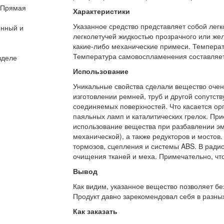
. Прямая
Характеристики
Указанное средство представляет собой лег
онный и
легколетучей жидкостью прозрачного или желт
какие-либо механические примеси. Температ
Температура самовоспламенения составляет
зделе
Использование
Уникальные свойства сделали вещество очен
изготовлении ремней, труб и другой сопутс
соединяемых поверхностей. Что касается орг
паяльных ламп и каталитических грелок. При
использование вещества при разбавлении эма
механической), а также редукторов и мостов
тормозов, сцепления и системы ABS. В ради
очищения тканей и меха. Примечательно, что
Вывод
Как видим, указанное вещество позволяет бе
Продукт давно зарекомендовал себя в разных
Как заказать