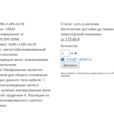
х50+1х50+2х16
Статус:
есть в наличии
ра: 14643
Бесплатная доставка до терми
 измерения: м
транспортной компании
05.500-2006
от 173,60
₽
жил: 3х50+1х50+2х16
Количество:
: светостабилизированный
полиэтилен
info@1-sklad.ru
водящая жила: алюминиевая
оволочная
Заказать
! Изображение является
Цена может меняться в зависимости от о
чным для общего понимания
закупки
ции данного типа кабеля: 1.
окопроводящая жила 2.
 нулевая изолированная жила
ной сердечник 4. Изоляция из
билизированного сшитого
лена