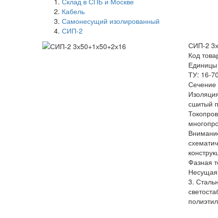
Склад в СПБ и Москве
Кабель
Самонесущий изолированный
СИП-2
СИП-2 3
Код това
Единицы
ТУ: 16-7
Сечение 
Изоляция
сшитый 
Токопро
многопр
Внимание
схемати
конструк
Фазная т
Несущая
3. Сталь
светоста
полиэти