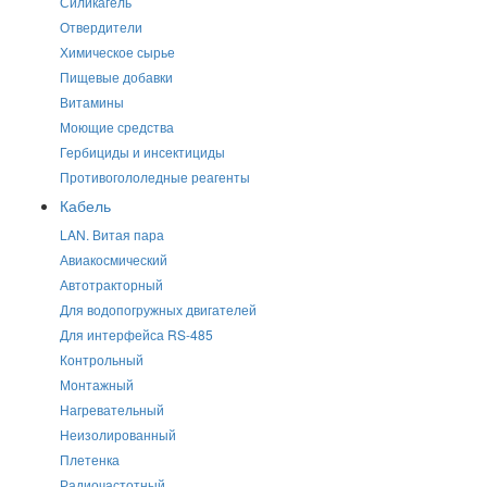
Силикагель
Отвердители
Химическое сырье
Пищевые добавки
Витамины
Моющие средства
Гербициды и инсектициды
Противогололедные реагенты
Кабель
LAN. Витая пара
Авиакосмический
Автотракторный
Для водопогружных двигателей
Для интерфейса RS-485
Контрольный
Монтажный
Нагревательный
Неизолированный
Плетенка
Радиочастотный