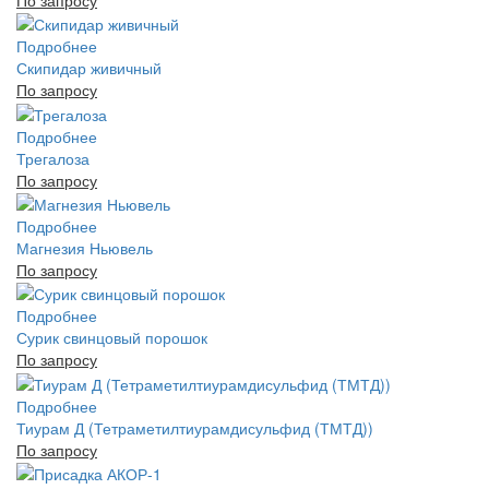
По запросу
Подробнее
Скипидар живичный
По запросу
Подробнее
Трегалоза
По запросу
Подробнее
Магнезия Ньювель
По запросу
Подробнее
Сурик свинцовый порошок
По запросу
Подробнее
Тиурам Д (Тетраметилтиурамдисульфид (ТМТД))
По запросу