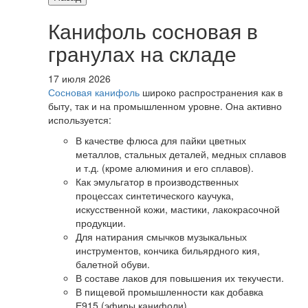
Канифоль сосновая в
гранулах на складе
17 июля 2026
Сосновая канифоль
широко распространения как в
быту, так и на промышленном уровне. Она активно
используется:
В качестве флюса для пайки цветных
металлов, стальных деталей, медных сплавов
и т.д. (кроме алюминия и его сплавов).
Как эмульгатор в производственных
процессах синтетического каучука,
искусственной кожи, мастики, лакокрасочной
продукции.
Для натирания смычков музыкальных
инструментов, кончика бильярдного кия,
балетной обуви.
В составе лаков для повышения их текучести.
В пищевой промышленности как добавка
Е915 (эфиры канифоли).