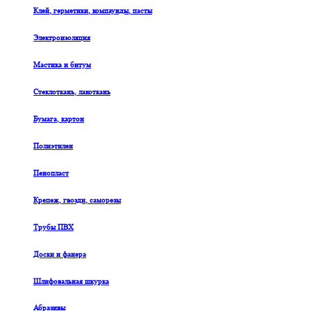
Клей, герметики, компаунды, пасты
Электроизоляция
Мастика и битум
Стеклоткань, лакоткань
Бумага, картон
Полиэтилен
Пенопласт
Крепеж, гвозди, саморезы
Трубы ПВХ
Доски и фанера
Шлифовальная шкурка
Абразивы