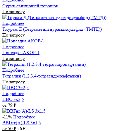
Сурик свинцовый порошок
По запросу
Подробнее
Тиурам Д (Тетраметилтиурамдисульфид (ТМТД))
По запросу
Подробнее
Присадка АКОР-1
По запросу
Подробнее
Тетралин (1,2,3,4-тетрагидронафталин)
По запросу
Подробнее
ПВС 3х2,5
от 79
₽
-11%
Подробнее
ВВГнг(А)-LS 3х1,5
от 50
₽
56
₽