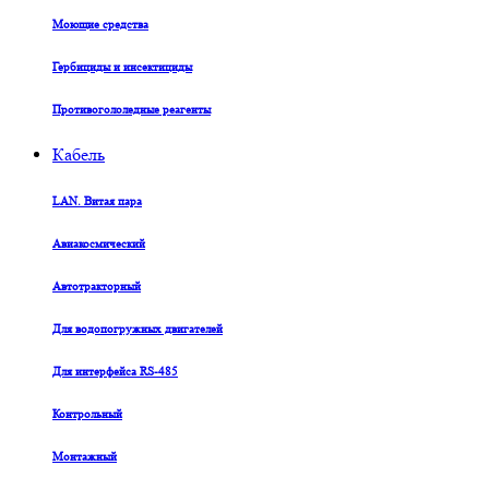
Моющие средства
Гербициды и инсектициды
Противогололедные реагенты
Кабель
LAN. Витая пара
Авиакосмический
Автотракторный
Для водопогружных двигателей
Для интерфейса RS-485
Контрольный
Монтажный