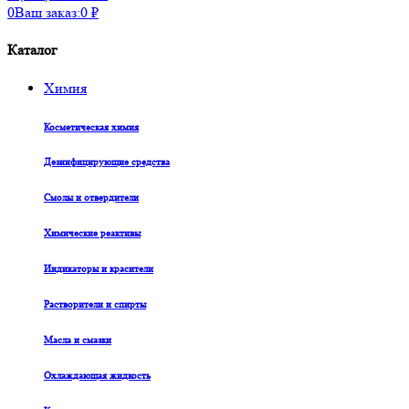
0
Ваш заказ:
0
₽
Каталог
Химия
Косметическая химия
Дезинфицирующие средства
Смолы и отвердители
Химические реактивы
Индикаторы и красители
Растворители и спирты
Масла и смазки
Охлаждающая жидкость