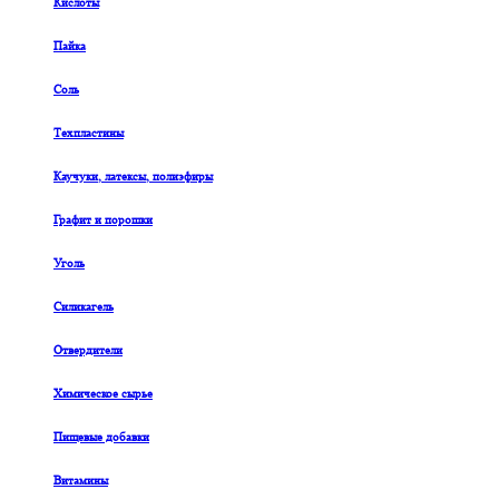
Кислоты
Пайка
Соль
Техпластины
Каучуки, латексы, полиэфиры
Графит и порошки
Уголь
Силикагель
Отвердители
Химическое сырье
Пищевые добавки
Витамины