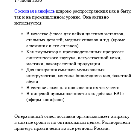
17 июля 2026
Сосновая канифоль
широко распространения как в быту,
так и на промышленном уровне. Она активно
используется:
В качестве флюса для пайки цветных металлов,
стальных деталей, медных сплавов и т.д. (кроме
алюминия и его сплавов).
Как эмульгатор в производственных процессах
синтетического каучука, искусственной кожи,
мастики, лакокрасочной продукции.
Для натирания смычков музыкальных
инструментов, кончика бильярдного кия, балетной
обуви.
В составе лаков для повышения их текучести.
В пищевой промышленности как добавка Е915
(эфиры канифоли).
Оперативный отдел доставки организовывает отправку
в сжатые сроки и по оптимальным ценам. Растворители
привезут практически во все регионы России.