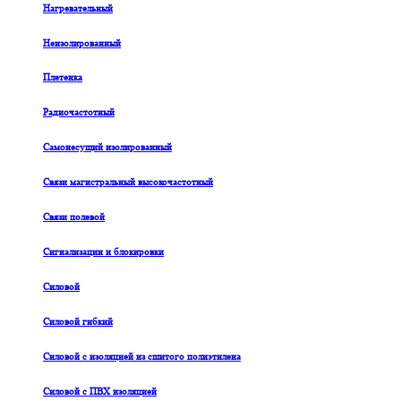
Нагревательный
Неизолированный
Плетенка
Радиочастотный
Самонесущий изолированный
Связи магистральный высокочастотный
Связи полевой
Сигнализации и блокировки
Силовой
Силовой гибкий
Силовой с изоляцией из сшитого полиэтилена
Силовой с ПВХ изоляцией