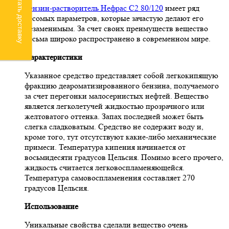
Рассчитать доставку
Бензин-растворитель Нефрас С2 80/120
имеет ряд
весомых параметров, которые зачастую делают его
незаменимым. За счет своих преимуществ вещество
весьма широко распространено в современном мире.
Характеристики
Указанное средство представляет собой легкокипящую
фракцию деароматизированного бензина, получаемого
за счет перегонки малосернистых нефтей. Вещество
является легколетучей жидкостью прозрачного или
желтоватого оттенка. Запах последней может быть
слегка сладковатым. Средство не содержит воду и,
кроме того, тут отсутствуют какие-либо механические
примеси. Температура кипения начинается от
восьмидесяти градусов Цельсия. Помимо всего прочего,
жидкость считается легковоспламеняющейся.
Температура самовоспламенения составляет 270
градусов Цельсия.
Использование
Уникальные свойства сделали вещество очень