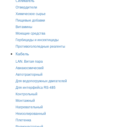
Силикагель
Отвердители
Химическое сырье
Пищевые добавки
Витамины
Моющие средства
Гербициды и инсектициды
Противогололедные реагенты
Кабель
LAN. Витая пара
Авиакосмический
Автотракторный
Для водопогружных двигателей
Для интерфейса RS-485
Контрольный
Монтажный
Нагревательный
Неизолированный
Плетенка
Радиочастотный